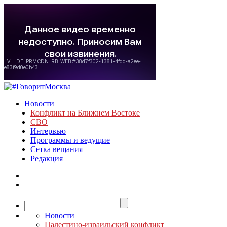
Новости
Конфликт на Ближнем Востоке
СВО
Интервью
Программы и ведущие
Сетка вещания
Редакция
Новости
Палестино-израильский конфликт