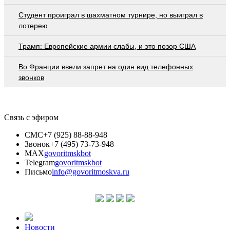
Студент проиграл в шахматном турнире, но выиграл в
лотерею
Трамп: Европейские армии слабы, и это позор США
Во Франции ввели запрет на один вид телефонных
звонков
Связь с эфиром
СМС
+7 (925) 88-88-948
Звонок
+7 (495) 73-73-948
MAX
govoritmskbot
Telegram
govoritmskbot
Письмо
info@govoritmoskva.ru
Новости