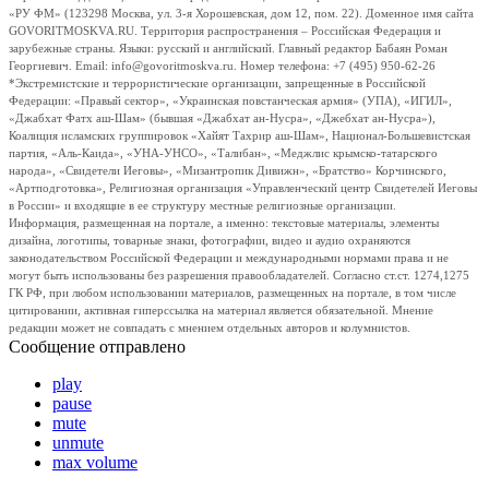
«РУ ФМ» (123298 Москва, ул. 3-я Хорошевская, дом 12, пом. 22). Доменное имя сайта
GOVORITMOSKVA.RU. Территория распространения – Российская Федерация и
зарубежные страны. Языки: русский и английский. Главный редактор Бабаян Роман
Георгиевич. Email: info@govoritmoskva.ru. Номер телефона: +7 (495) 950-62-26
*Экстремистские и террористические организации, запрещенные в Российской
Федерации: «Правый сектор», «Украинская повстанческая армия» (УПА), «ИГИЛ»,
«Джабхат Фатх аш-Шам» (бывшая «Джабхат ан-Нусра», «Джебхат ан-Нусра»),
Коалиция исламских группировок «Хайят Тахрир аш-Шам», Национал-Большевистская
партия, «Аль-Каида», «УНА-УНСО», «Талибан», «Меджлис крымско-татарского
народа», «Свидетели Иеговы», «Мизантропик Дивижн», «Братство» Корчинского,
«Артподготовка», Религиозная организация «Управленческий центр Свидетелей Иеговы
в России» и входящие в ее структуру местные религиозные организации.
Информация, размещенная на портале, а именно: текстовые материалы, элементы
дизайна, логотипы, товарные знаки, фотографии, видео и аудио охраняются
законодательством Российской Федерации и международными нормами права и не
могут быть использованы без разрешения правообладателей. Согласно ст.ст. 1274,1275
ГК РФ, при любом использовании материалов, размещенных на портале, в том числе
цитировании, активная гиперссылка на материал является обязательной. Мнение
редакции может не совпадать с мнением отдельных авторов и колумнистов.
Сообщение отправлено
play
pause
mute
unmute
max volume