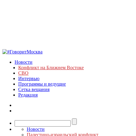
Новости
Конфликт на Ближнем Востоке
СВО
Интервью
Программы и ведущие
Сетка вещания
Редакция
Новости
Палестино-израильский конфликт