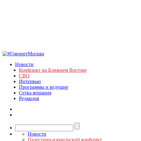
Новости
Конфликт на Ближнем Востоке
СВО
Интервью
Программы и ведущие
Сетка вещания
Редакция
Новости
Палестино-израильский конфликт