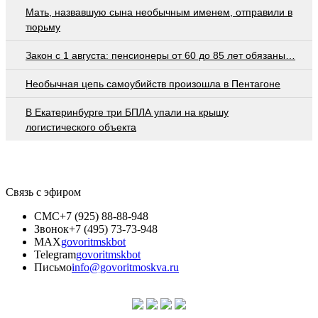
Мать, назвавшую сына необычным именем, отправили в
тюрьму
Закон с 1 августа: пенсионеры от 60 до 85 лет обязаны…
Необычная цепь самоубийств произошла в Пентагоне
В Екатеринбурге три БПЛА упали на крышу
логистического объекта
Связь с эфиром
СМС
+7 (925) 88-88-948
Звонок
+7 (495) 73-73-948
MAX
govoritmskbot
Telegram
govoritmskbot
Письмо
info@govoritmoskva.ru