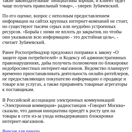
такие законодательные инициативы хороши, и клиент будет
чаще получать правильный товар», - уверен Зубачевский.
По его оценке, вопрос с неполным предоставлением
информации на сайтах крупных интернет-компаний не стоит,
но существуют тысячи серых или неудобно устроенных
ресурсов. «Борьба с ними не вплоть до закрытия, но чтобы
они указывали всю информацию - это достойная цель», -
считает Зубачевский.
Ранее Роспотребнадзор предложил поправки к закону «О
защите прав потребителей» и Кодексу об административных
правонарушениях, дабы получить полномочия по блокировке
недобросовестных интернет-магазинов. Ведомство планирует
временно приостанавливать деятельность онлайн-ритейлеров,
не предоставляющих покупателю информацию о продавце и
товаре или услугах, а также приравнять товарные агрегаторы
к поставщикам.
В Российской ассоциации электронных коммуникаций
«Электронная коммерция» радиостанции «Говорит Москва»
сказали, что данная инициатива приедёт к росту цен на
товары в сети из-за ухода невыдержавших блокировки
интернет-магазинов.
Версия для печати