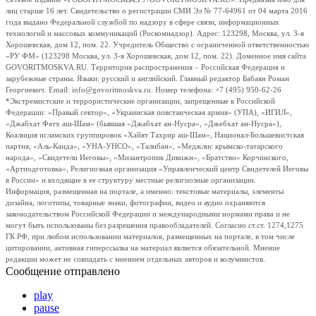
лиц старше 16 лет. Свидетельство о регистрации СМИ Эл № 77-64961 от 04 марта 2016
года выдано Федеральной службой по надзору в сфере связи, информационных
технологий и массовых коммуникаций (Роскомнадзор). Адрес: 123298, Москва, ул. 3-я
Хорошевская, дом 12, пом. 22. Учредитель Общество с ограниченной ответственностью
«РУ ФМ» (123298 Москва, ул. 3-я Хорошевская, дом 12, пом. 22). Доменное имя сайта
GOVORITMOSKVA.RU. Территория распространения – Российская Федерация и
зарубежные страны. Языки: русский и английский. Главный редактор Бабаян Роман
Георгиевич. Email: info@govoritmoskva.ru. Номер телефона: +7 (495) 950-62-26
*Экстремистские и террористические организации, запрещенные в Российской
Федерации: «Правый сектор», «Украинская повстанческая армия» (УПА), «ИГИЛ»,
«Джабхат Фатх аш-Шам» (бывшая «Джабхат ан-Нусра», «Джебхат ан-Нусра»),
Коалиция исламских группировок «Хайят Тахрир аш-Шам», Национал-Большевистская
партия, «Аль-Каида», «УНА-УНСО», «Талибан», «Меджлис крымско-татарского
народа», «Свидетели Иеговы», «Мизантропик Дивижн», «Братство» Корчинского,
«Артподготовка», Религиозная организация «Управленческий центр Свидетелей Иеговы
в России» и входящие в ее структуру местные религиозные организации.
Информация, размещенная на портале, а именно: текстовые материалы, элементы
дизайна, логотипы, товарные знаки, фотографии, видео и аудио охраняются
законодательством Российской Федерации и международными нормами права и не
могут быть использованы без разрешения правообладателей. Согласно ст.ст. 1274,1275
ГК РФ, при любом использовании материалов, размещенных на портале, в том числе
цитировании, активная гиперссылка на материал является обязательной. Мнение
редакции может не совпадать с мнением отдельных авторов и колумнистов.
Сообщение отправлено
play
pause