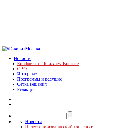
Новости
Конфликт на Ближнем Востоке
СВО
Интервью
Программы и ведущие
Сетка вещания
Редакция
Новости
Палестино-израильский конфликт