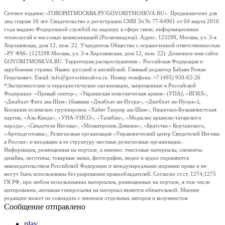
Сетевое издание «ГОВОРИТМОСКВА.РУ/GOVORITMOSKVA.RU». Предназначено для
лиц старше 16 лет. Свидетельство о регистрации СМИ Эл № 77-64961 от 04 марта 2016
года выдано Федеральной службой по надзору в сфере связи, информационных
технологий и массовых коммуникаций (Роскомнадзор). Адрес: 123298, Москва, ул. 3-я
Хорошевская, дом 12, пом. 22. Учредитель Общество с ограниченной ответственностью
«РУ ФМ» (123298 Москва, ул. 3-я Хорошевская, дом 12, пом. 22). Доменное имя сайта
GOVORITMOSKVA.RU. Территория распространения – Российская Федерация и
зарубежные страны. Языки: русский и английский. Главный редактор Бабаян Роман
Георгиевич. Email: info@govoritmoskva.ru. Номер телефона: +7 (495) 950-62-26
*Экстремистские и террористические организации, запрещенные в Российской
Федерации: «Правый сектор», «Украинская повстанческая армия» (УПА), «ИГИЛ»,
«Джабхат Фатх аш-Шам» (бывшая «Джабхат ан-Нусра», «Джебхат ан-Нусра»),
Коалиция исламских группировок «Хайят Тахрир аш-Шам», Национал-Большевистская
партия, «Аль-Каида», «УНА-УНСО», «Талибан», «Меджлис крымско-татарского
народа», «Свидетели Иеговы», «Мизантропик Дивижн», «Братство» Корчинского,
«Артподготовка», Религиозная организация «Управленческий центр Свидетелей Иеговы
в России» и входящие в ее структуру местные религиозные организации.
Информация, размещенная на портале, а именно: текстовые материалы, элементы
дизайна, логотипы, товарные знаки, фотографии, видео и аудио охраняются
законодательством Российской Федерации и международными нормами права и не
могут быть использованы без разрешения правообладателей. Согласно ст.ст. 1274,1275
ГК РФ, при любом использовании материалов, размещенных на портале, в том числе
цитировании, активная гиперссылка на материал является обязательной. Мнение
редакции может не совпадать с мнением отдельных авторов и колумнистов.
Сообщение отправлено
play