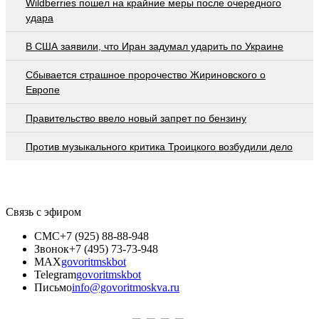
Wildberries пошел на крайние меры после очередного
удара
В США заявили, что Иран задумал ударить по Украине
Сбывается страшное пророчество Жириновского о
Европе
Правительство ввело новый запрет по бензину
Против музыкального критика Троицкого возбудили дело
Связь с эфиром
СМС
+7 (925) 88-88-948
Звонок
+7 (495) 73-73-948
MAX
govoritmskbot
Telegram
govoritmskbot
Письмо
info@govoritmoskva.ru