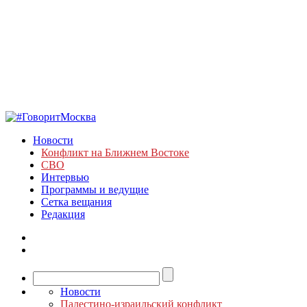
Новости
Конфликт на Ближнем Востоке
СВО
Интервью
Программы и ведущие
Сетка вещания
Редакция
Новости
Палестино-израильский конфликт