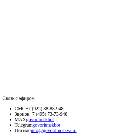
Связь с эфиром
СМС
+7 (925) 88-88-948
Звонок
+7 (495) 73-73-948
MAX
govoritmskbot
Telegram
govoritmskbot
Письмо
info@govoritmoskva.ru