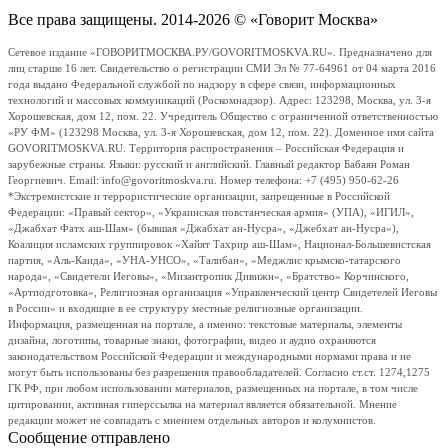
Все права защищены. 2014-2026 © «Говорит Москва»
Сетевое издание «ГОВОРИТМОСКВА.РУ/GOVORITMOSKVA.RU». Предназначено для
лиц старше 16 лет. Свидетельство о регистрации СМИ Эл № 77-64961 от 04 марта 2016
года выдано Федеральной службой по надзору в сфере связи, информационных
технологий и массовых коммуникаций (Роскомнадзор). Адрес: 123298, Москва, ул. 3-я
Хорошевская, дом 12, пом. 22. Учредитель Общество с ограниченной ответственностью
«РУ ФМ» (123298 Москва, ул. 3-я Хорошевская, дом 12, пом. 22). Доменное имя сайта
GOVORITMOSKVA.RU. Территория распространения – Российская Федерация и
зарубежные страны. Языки: русский и английский. Главный редактор Бабаян Роман
Георгиевич. Email: info@govoritmoskva.ru. Номер телефона: +7 (495) 950-62-26
*Экстремистские и террористические организации, запрещенные в Российской
Федерации: «Правый сектор», «Украинская повстанческая армия» (УПА), «ИГИЛ»,
«Джабхат Фатх аш-Шам» (бывшая «Джабхат ан-Нусра», «Джебхат ан-Нусра»),
Коалиция исламских группировок «Хайят Тахрир аш-Шам», Национал-Большевистская
партия, «Аль-Каида», «УНА-УНСО», «Талибан», «Меджлис крымско-татарского
народа», «Свидетели Иеговы», «Мизантропик Дивижн», «Братство» Корчинского,
«Артподготовка», Религиозная организация «Управленческий центр Свидетелей Иеговы
в России» и входящие в ее структуру местные религиозные организации.
Информация, размещенная на портале, а именно: текстовые материалы, элементы
дизайна, логотипы, товарные знаки, фотографии, видео и аудио охраняются
законодательством Российской Федерации и международными нормами права и не
могут быть использованы без разрешения правообладателей. Согласно ст.ст. 1274,1275
ГК РФ, при любом использовании материалов, размещенных на портале, в том числе
цитировании, активная гиперссылка на материал является обязательной. Мнение
редакции может не совпадать с мнением отдельных авторов и колумнистов.
Сообщение отправлено