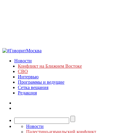
Новости
Конфликт на Ближнем Востоке
СВО
Интервью
Программы и ведущие
Сетка вещания
Редакция
Новости
Палестино-израильский конфликт