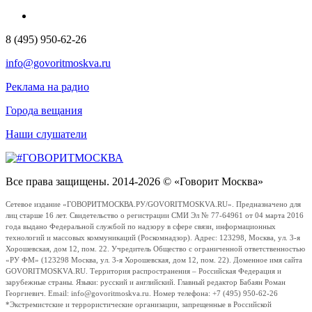
8 (495) 950-62-26
info@govoritmoskva.ru
Реклама на радио
Города вещания
Наши слушатели
Все права защищены. 2014-2026 © «Говорит Москва»
Сетевое издание «ГОВОРИТМОСКВА.РУ/GOVORITMOSKVA.RU». Предназначено для
лиц старше 16 лет. Свидетельство о регистрации СМИ Эл № 77-64961 от 04 марта 2016
года выдано Федеральной службой по надзору в сфере связи, информационных
технологий и массовых коммуникаций (Роскомнадзор). Адрес: 123298, Москва, ул. 3-я
Хорошевская, дом 12, пом. 22. Учредитель Общество с ограниченной ответственностью
«РУ ФМ» (123298 Москва, ул. 3-я Хорошевская, дом 12, пом. 22). Доменное имя сайта
GOVORITMOSKVA.RU. Территория распространения – Российская Федерация и
зарубежные страны. Языки: русский и английский. Главный редактор Бабаян Роман
Георгиевич. Email: info@govoritmoskva.ru. Номер телефона: +7 (495) 950-62-26
*Экстремистские и террористические организации, запрещенные в Российской