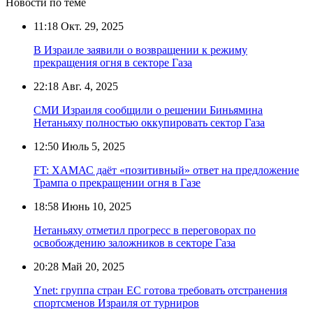
Новости по теме
11:18
Окт. 29, 2025
В Израиле заявили о возвращении к режиму
прекращения огня в секторе Газа
22:18
Авг. 4, 2025
СМИ Израиля сообщили о решении Биньямина
Нетаньяху полностью оккупировать сектор Газа
12:50
Июль 5, 2025
FT: ХАМАС даёт «позитивный» ответ на предложение
Трампа о прекращении огня в Газе
18:58
Июнь 10, 2025
Нетаньяху отметил прогресс в переговорах по
освобождению заложников в секторе Газа
20:28
Май 20, 2025
Ynet: группа стран ЕС готова требовать отстранения
спортсменов Израиля от турниров