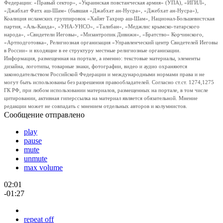
Федерации: «Правый сектор», «Украинская повстанческая армия» (УПА), «ИГИЛ»,
«Джабхат Фатх аш-Шам» (бывшая «Джабхат ан-Нусра», «Джебхат ан-Нусра»),
Коалиция исламских группировок «Хайят Тахрир аш-Шам», Национал-Большевистская
партия, «Аль-Каида», «УНА-УНСО», «Талибан», «Меджлис крымско-татарского
народа», «Свидетели Иеговы», «Мизантропик Дивижн», «Братство» Корчинского,
«Артподготовка», Религиозная организация «Управленческий центр Свидетелей Иеговы
в России» и входящие в ее структуру местные религиозные организации.
Информация, размещенная на портале, а именно: текстовые материалы, элементы
дизайна, логотипы, товарные знаки, фотографии, видео и аудио охраняются
законодательством Российской Федерации и международными нормами права и не
могут быть использованы без разрешения правообладателей. Согласно ст.ст. 1274,1275
ГК РФ, при любом использовании материалов, размещенных на портале, в том числе
цитировании, активная гиперссылка на материал является обязательной. Мнение
редакции может не совпадать с мнением отдельных авторов и колумнистов.
Сообщение отправлено
play
pause
mute
unmute
max volume
02:01
-01:27
repeat off