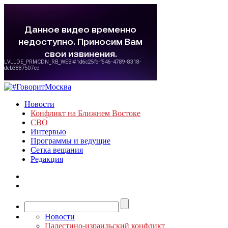
Новости
Конфликт на Ближнем Востоке
СВО
Интервью
Программы и ведущие
Сетка вещания
Редакция
Новости
Палестино-израильский конфликт