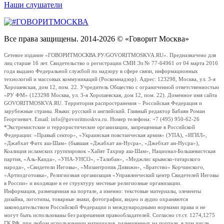
Наши слушатели
Все права защищены. 2014-2026 © «Говорит Москва»
Сетевое издание «ГОВОРИТМОСКВА.РУ/GOVORITMOSKVA.RU». Предназначено для
лиц старше 16 лет. Свидетельство о регистрации СМИ Эл № 77-64961 от 04 марта 2016
года выдано Федеральной службой по надзору в сфере связи, информационных
технологий и массовых коммуникаций (Роскомнадзор). Адрес: 123298, Москва, ул. 3-я
Хорошевская, дом 12, пом. 22. Учредитель Общество с ограниченной ответственностью
«РУ ФМ» (123298 Москва, ул. 3-я Хорошевская, дом 12, пом. 22). Доменное имя сайта
GOVORITMOSKVA.RU. Территория распространения – Российская Федерация и
зарубежные страны. Языки: русский и английский. Главный редактор Бабаян Роман
Георгиевич. Email: info@govoritmoskva.ru. Номер телефона: +7 (495) 950-62-26
*Экстремистские и террористические организации, запрещенные в Российской
Федерации: «Правый сектор», «Украинская повстанческая армия» (УПА), «ИГИЛ»,
«Джабхат Фатх аш-Шам» (бывшая «Джабхат ан-Нусра», «Джебхат ан-Нусра»),
Коалиция исламских группировок «Хайят Тахрир аш-Шам», Национал-Большевистская
партия, «Аль-Каида», «УНА-УНСО», «Талибан», «Меджлис крымско-татарского
народа», «Свидетели Иеговы», «Мизантропик Дивижн», «Братство» Корчинского,
«Артподготовка», Религиозная организация «Управленческий центр Свидетелей Иеговы
в России» и входящие в ее структуру местные религиозные организации.
Информация, размещенная на портале, а именно: текстовые материалы, элементы
дизайна, логотипы, товарные знаки, фотографии, видео и аудио охраняются
законодательством Российской Федерации и международными нормами права и не
могут быть использованы без разрешения правообладателей. Согласно ст.ст. 1274,1275
ГК РФ, при любом использовании материалов, размещенных на портале, в том числе