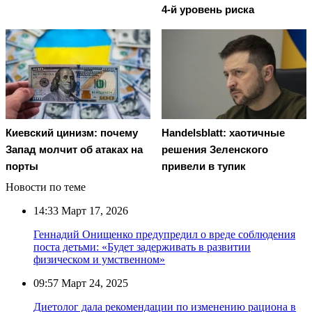
4-й уровень риска
Киевский цинизм: почему
Handelsblatt: хаотичные
Запад молчит об атаках на
решения Зеленского
порты
привели в тупик
Новости по теме
14:33
Март 17, 2026
Геннадий Онищенко предупредил о вреде соблюдения
поста детьми: «Будет задерживать в развитии
физическом и умственном»
09:57
Март 24, 2025
Диетолог дала рекомендации по изменению рациона в