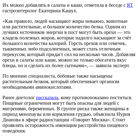
Их можно добавлять в салаты и каши, отметила в беседе с
RT
гастроэнтеролог Екатерина Кашух.
«Как правило, людей насыщают жиры неважно, животные
или растительные, и большое количество белка. Одним из
лучших источников энергии в пост могут быть орехи — это
кладезь полезных жиров, которые надолго насыщают за счёт
большого количества калорий. Горсть орехов или семечек,
тыквенных либо подсолнечных, может стать отличным
перекусом, который придаст сил на несколько часов. Добавляя
орехи в салаты или каши, можно не только обогатить вкус
блюда, но и сделать их более сытными», — заявила эксперт.
По мнению специалиста, бобовые также насыщены
растительным белком, который обеспечивает организм
необходимыми аминокислотами.
Ранее диетолог
рассказала
, кому противопоказано поститься.
Пищевые ограничения могут быть опасны для людей с
мигренями, беременных. В группе риска также женщины в
период менопаузы или кормления грудью, объяснила Нурия
Дианова в эфире радиостанции «Говорит Москва». Стоит
проявлять осторожность имеющим расстройства пищевого
поведения.