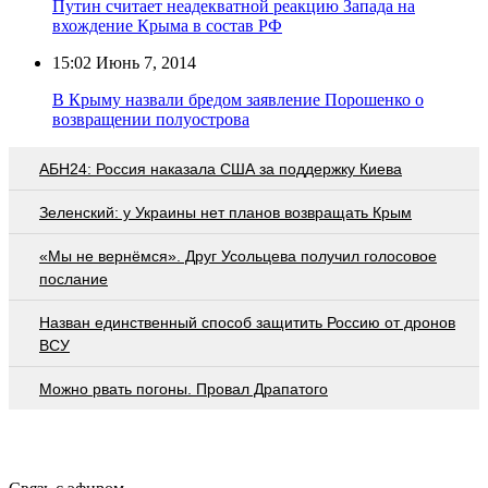
Путин считает неадекватной реакцию Запада на
вхождение Крыма в состав РФ
15:02
Июнь 7, 2014
В Крыму назвали бредом заявление Порошенко о
возвращении полуострова
АБН24: Россия наказала США за поддержку Киева
Зеленский: у Украины нет планов возвращать Крым
«Мы не вернёмся». Друг Усольцева получил голосовое
послание
Назван единственный способ защитить Россию от дронов
ВСУ
Можно рвать погоны. Провал Драпатого