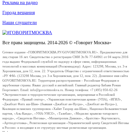
Реклама на радио
Города вещания
Наши слушатели
Все права защищены. 2014-2026 © «Говорит Москва»
Сетевое издание «ГОВОРИТМОСКВА.РУ/GOVORITMOSKVA.RU». Предназначено для
лиц старше 16 лет. Свидетельство о регистрации СМИ Эл № 77-64961 от 04 марта 2016
года выдано Федеральной службой по надзору в сфере связи, информационных
технологий и массовых коммуникаций (Роскомнадзор). Адрес: 123298, Москва, ул. 3-я
Хорошевская, дом 12, пом. 22. Учредитель Общество с ограниченной ответственностью
«РУ ФМ» (123298 Москва, ул. 3-я Хорошевская, дом 12, пом. 22). Доменное имя сайта
GOVORITMOSKVA.RU. Территория распространения – Российская Федерация и
зарубежные страны. Языки: русский и английский. Главный редактор Бабаян Роман
Георгиевич. Email: info@govoritmoskva.ru. Номер телефона: +7 (495) 950-62-26
*Экстремистские и террористические организации, запрещенные в Российской
Федерации: «Правый сектор», «Украинская повстанческая армия» (УПА), «ИГИЛ»,
«Джабхат Фатх аш-Шам» (бывшая «Джабхат ан-Нусра», «Джебхат ан-Нусра»),
Коалиция исламских группировок «Хайят Тахрир аш-Шам», Национал-Большевистская
партия, «Аль-Каида», «УНА-УНСО», «Талибан», «Меджлис крымско-татарского
народа», «Свидетели Иеговы», «Мизантропик Дивижн», «Братство» Корчинского,
«Артподготовка», Религиозная организация «Управленческий центр Свидетелей Иеговы
в России» и входящие в ее структуру местные религиозные организации.