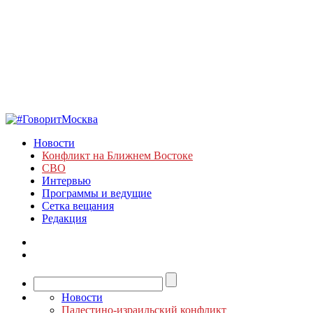
Новости
Конфликт на Ближнем Востоке
СВО
Интервью
Программы и ведущие
Сетка вещания
Редакция
Новости
Палестино-израильский конфликт