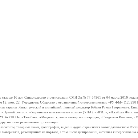
ше 16 лет. Свидетельство о регистрации СМИ Эл № 77-64961 от 04 марта 2016 года вы
ом 12, пом. 22. Учредитель Общество с ограниченной ответственностью «РУ ФМ» (123298 Мо
траны. Языки: русский и английский. Главный редактор Бабаян Роман Георгиевич. Email:
и: «Правый сектор», «Украинская повстанческая армия» (УПА), «ИГИЛ», «Джабхат Фатх а
«УНА-УНСО», «Талибан», «Меджлис крымско-татарского народа», «Свидетели Иеговы», «М
туру местные религиозные организации.
, логотипы, товарные знаки, фотографии, видео и аудио охраняются законодательством Ро
и материалов, размещенных на портале, в том числе цитировании, активная гиперссылка на 