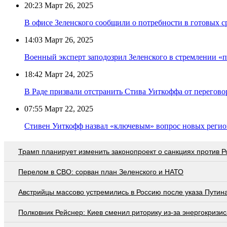
20:23
Март 26, 2025
В офисе Зеленского сообщили о потребности в готовых 
14:03
Март 26, 2025
Военный эксперт заподозрил Зеленского в стремлении «п
18:42
Март 24, 2025
В Раде призвали отстранить Стива Уиткоффа от перегово
07:55
Март 22, 2025
Стивен Уиткофф назвал «ключевым» вопрос новых регио
Трамп планирует изменить законопроект о санкциях против Р
Перелом в СВО: сорван план Зеленского и НАТО
Австрийцы массово устремились в Россию после указа Путин
Полковник Рейснер: Киев сменил риторику из-за энергокризис