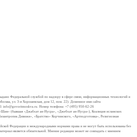
дано Федеральной службой по надзору в сфере связи, информационных технологий и
сква, ул. 3-я Хорошевская, дом 12, пом. 22). Доменное имя сайта
 info@govoritmoskva.ru. Номер телефона: +7 (495) 950-62-26
ш-Шам» (бывшая «Джабхат ан-Нусра», «Джебхат ан-Нусра»), Коалиция исламских
изантропик Дивижн», «Братство» Корчинского, «Артподготовка», Религиозная
ссийской Федерации и международными нормами права и не могут быть использованы без
материал является обязательной. Мнение редакции может не совпадать с мнением