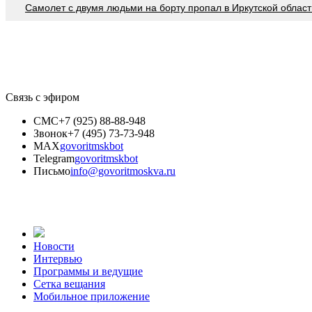
Самолет с двумя людьми на борту пропал в Иркутской област
Связь с эфиром
СМС
+7 (925) 88-88-948
Звонок
+7 (495) 73-73-948
MAX
govoritmskbot
Telegram
govoritmskbot
Письмо
info@govoritmoskva.ru
Новости
Интервью
Программы и ведущие
Сетка вещания
Мобильное приложение