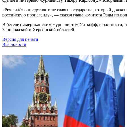
сделал в интервью журналисту Такеру Карлсону, «позорными
«Речь идёт о представителе главы государства, который должен
российскую пропаганду», — сказал глава комитета Рады по во
В беседе с американским журналистом Уиткофф, в частности, 
Запорожской и Херсонской областей.
Версия для печати
Все новости