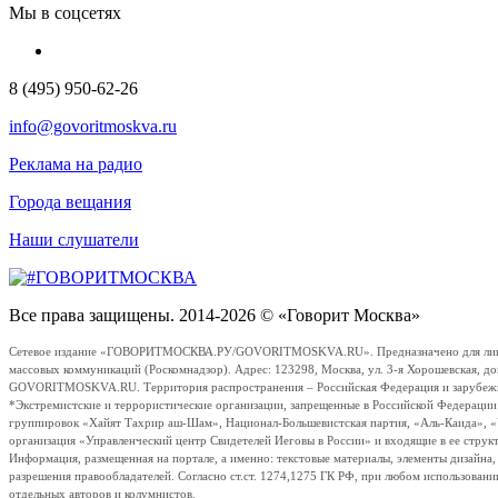
Мы в соцсетях
8 (495) 950-62-26
info@govoritmoskva.ru
Реклама на радио
Города вещания
Наши слушатели
Все права защищены. 2014-2026 © «Говорит Москва»
Сетевое издание «ГОВОРИТМОСКВА.РУ/GOVORITMOSKVA.RU». Предназначено для лиц стар
массовых коммуникаций (Роскомнадзор). Адрес: 123298, Москва, ул. 3-я Хорошевская, д
GOVORITMOSKVA.RU. Территория распространения – Российская Федерация и зарубежные с
*Экстремистские и террористические организации, запрещенные в Российской Федераци
группировок «Хайят Тахрир аш-Шам», Национал-Большевистская партия, «Аль-Каида», 
организация «Управленческий центр Свидетелей Иеговы в России» и входящие в ее струк
Информация, размещенная на портале, а именно: текстовые материалы, элементы дизайна
разрешения правообладателей. Согласно ст.ст. 1274,1275 ГК РФ, при любом использовани
отдельных авторов и колумнистов.