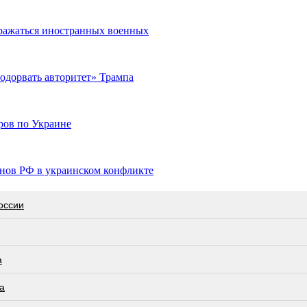
сражаться иностранных военных
одорвать авторитет» Трампа
ров по Украине
нов РФ в украинском конфликте
оссии
а
а