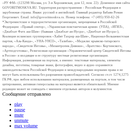
«РУ ФМ» (123298 Москва, ул. 3-я Хорошевская, дом 12, пом. 22). Доменное имя сайта
GOVORITMOSKVA.RU. Территория распространения – Российская Федерация и
зарубежные страны. Языки: русский и английский. Главный редактор Бабаян Роман
Георгиевич. Email: info@govoritmoskva.ru. Номер телефона: +7 (495) 950-62-26
*Экстремистские и террористические организации, запрещенные в Российской
Федерации: «Правый сектор», «Украинская повстанческая армия» (УПА), «ИГИЛ»,
«Джабхат Фатх аш-Шам» (бывшая «Джабхат ан-Нусра», «Джебхат ан-Нусра»),
Коалиция исламских группировок «Хайят Тахрир аш-Шам», Национал-Большевистская
партия, «Аль-Каида», «УНА-УНСО», «Талибан», «Меджлис крымско-татарского
народа», «Свидетели Иеговы», «Мизантропик Дивижн», «Братство» Корчинского,
«Артподготовка», Религиозная организация «Управленческий центр Свидетелей Иеговы
в России» и входящие в ее структуру местные религиозные организации.
Информация, размещенная на портале, а именно: текстовые материалы, элементы
дизайна, логотипы, товарные знаки, фотографии, видео и аудио охраняются
законодательством Российской Федерации и международными нормами права и не
могут быть использованы без разрешения правообладателей. Согласно ст.ст. 1274,1275
ГК РФ, при любом использовании материалов, размещенных на портале, в том числе
цитировании, активная гиперссылка на материал является обязательной. Мнение
редакции может не совпадать с мнением отдельных авторов и колумнистов.
Сообщение отправлено
play
pause
mute
unmute
max volume