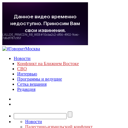
Новости
Конфликт на Ближнем Востоке
СВО
Интервью
Программы и ведущие
Сетка вещания
Редакция
Новости
Палестино-израильский конфликт