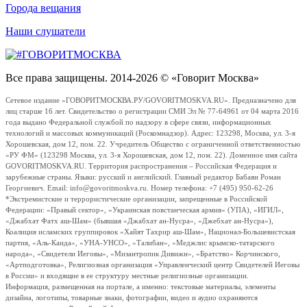
Города вещания
Наши слушатели
Все права защищены. 2014-2026 © «Говорит Москва»
Сетевое издание «ГОВОРИТМОСКВА.РУ/GOVORITMOSKVA.RU». Предназначено для
лиц старше 16 лет. Свидетельство о регистрации СМИ Эл № 77-64961 от 04 марта 2016
года выдано Федеральной службой по надзору в сфере связи, информационных
технологий и массовых коммуникаций (Роскомнадзор). Адрес: 123298, Москва, ул. 3-я
Хорошевская, дом 12, пом. 22. Учредитель Общество с ограниченной ответственностью
«РУ ФМ» (123298 Москва, ул. 3-я Хорошевская, дом 12, пом. 22). Доменное имя сайта
GOVORITMOSKVA.RU. Территория распространения – Российская Федерация и
зарубежные страны. Языки: русский и английский. Главный редактор Бабаян Роман
Георгиевич. Email: info@govoritmoskva.ru. Номер телефона: +7 (495) 950-62-26
*Экстремистские и террористические организации, запрещенные в Российской
Федерации: «Правый сектор», «Украинская повстанческая армия» (УПА), «ИГИЛ»,
«Джабхат Фатх аш-Шам» (бывшая «Джабхат ан-Нусра», «Джебхат ан-Нусра»),
Коалиция исламских группировок «Хайят Тахрир аш-Шам», Национал-Большевистская
партия, «Аль-Каида», «УНА-УНСО», «Талибан», «Меджлис крымско-татарского
народа», «Свидетели Иеговы», «Мизантропик Дивижн», «Братство» Корчинского,
«Артподготовка», Религиозная организация «Управленческий центр Свидетелей Иеговы
в России» и входящие в ее структуру местные религиозные организации.
Информация, размещенная на портале, а именно: текстовые материалы, элементы
дизайна, логотипы, товарные знаки, фотографии, видео и аудио охраняются