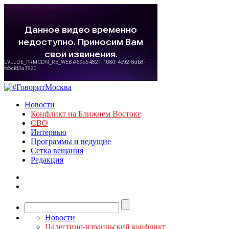
Новости
Конфликт на Ближнем Востоке
СВО
Интервью
Программы и ведущие
Сетка вещания
Редакция
Новости
Палестино-израильский конфликт