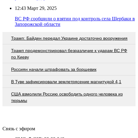
12:43
Март 29, 2025
ВС РФ сообщили о взятии под контроль села Щербаки в
Запорожской области
Трамп: Байден передал Украине достаточно вооружения
Трамп продемонстрировал безразличие к ударам ВС РФ
по Киеву
Россиян начали штрафовать за борщевик
В Туве зафиксировали землетрясение магнитудой 4,1
США взмолили Россию освободить одного человека из
тюрьмы
Связь с эфиром