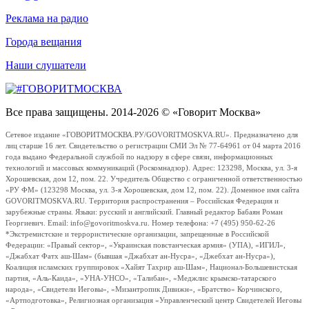
Реклама на радио
Города вещания
Наши слушатели
Все права защищены. 2014-2026 © «Говорит Москва»
Сетевое издание «ГОВОРИТМОСКВА.РУ/GOVORITMOSKVA.RU». Предназначено для
лиц старше 16 лет. Свидетельство о регистрации СМИ Эл № 77-64961 от 04 марта 2016
года выдано Федеральной службой по надзору в сфере связи, информационных
технологий и массовых коммуникаций (Роскомнадзор). Адрес: 123298, Москва, ул. 3-я
Хорошевская, дом 12, пом. 22. Учредитель Общество с ограниченной ответственностью
«РУ ФМ» (123298 Москва, ул. 3-я Хорошевская, дом 12, пом. 22). Доменное имя сайта
GOVORITMOSKVA.RU. Территория распространения – Российская Федерация и
зарубежные страны. Языки: русский и английский. Главный редактор Бабаян Роман
Георгиевич. Email: info@govoritmoskva.ru. Номер телефона: +7 (495) 950-62-26
*Экстремистские и террористические организации, запрещенные в Российской
Федерации: «Правый сектор», «Украинская повстанческая армия» (УПА), «ИГИЛ»,
«Джабхат Фатх аш-Шам» (бывшая «Джабхат ан-Нусра», «Джебхат ан-Нусра»),
Коалиция исламских группировок «Хайят Тахрир аш-Шам», Национал-Большевистская
партия, «Аль-Каида», «УНА-УНСО», «Талибан», «Меджлис крымско-татарского
народа», «Свидетели Иеговы», «Мизантропик Дивижн», «Братство» Корчинского,
«Артподготовка», Религиозная организация «Управленческий центр Свидетелей Иеговы