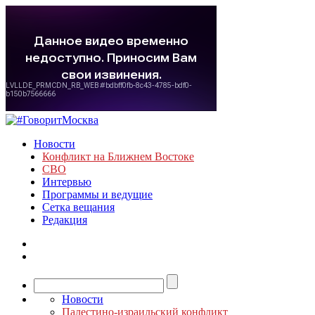
Новости
Конфликт на Ближнем Востоке
СВО
Интервью
Программы и ведущие
Сетка вещания
Редакция
Новости
Палестино-израильский конфликт