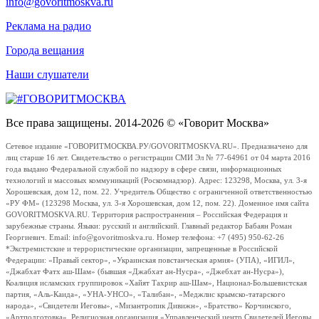
info@govoritmoskva.ru
Реклама на радио
Города вещания
Наши слушатели
Все права защищены. 2014-2026 © «Говорит Москва»
Сетевое издание «ГОВОРИТМОСКВА.РУ/GOVORITMOSKVA.RU». Предназначено для
лиц старше 16 лет. Свидетельство о регистрации СМИ Эл № 77-64961 от 04 марта 2016
года выдано Федеральной службой по надзору в сфере связи, информационных
технологий и массовых коммуникаций (Роскомнадзор). Адрес: 123298, Москва, ул. 3-я
Хорошевская, дом 12, пом. 22. Учредитель Общество с ограниченной ответственностью
«РУ ФМ» (123298 Москва, ул. 3-я Хорошевская, дом 12, пом. 22). Доменное имя сайта
GOVORITMOSKVA.RU. Территория распространения – Российская Федерация и
зарубежные страны. Языки: русский и английский. Главный редактор Бабаян Роман
Георгиевич. Email: info@govoritmoskva.ru. Номер телефона: +7 (495) 950-62-26
*Экстремистские и террористические организации, запрещенные в Российской
Федерации: «Правый сектор», «Украинская повстанческая армия» (УПА), «ИГИЛ»,
«Джабхат Фатх аш-Шам» (бывшая «Джабхат ан-Нусра», «Джебхат ан-Нусра»),
Коалиция исламских группировок «Хайят Тахрир аш-Шам», Национал-Большевистская
партия, «Аль-Каида», «УНА-УНСО», «Талибан», «Меджлис крымско-татарского
народа», «Свидетели Иеговы», «Мизантропик Дивижн», «Братство» Корчинского,
«Артподготовка», Религиозная организация «Управленческий центр Свидетелей Иеговы