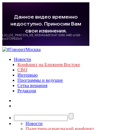
Новости
Конфликт на Ближнем Востоке
СВО
Интервью
Программы и ведущие
Сетка вещания
Редакция
Новости
Палестино-израильский конфликт