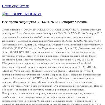
Наши слушатели
Все права защищены. 2014-2026 © «Говорит Москва»
Сетевое издание «ГОВОРИТМОСКВА.РУ/GOVORITMOSKVA.RU». Предназначено для
лиц старше 16 лет. Свидетельство о регистрации СМИ Эл № 77-64961 от 04 марта 2016
года выдано Федеральной службой по надзору в сфере связи, информационных
технологий и массовых коммуникаций (Роскомнадзор). Адрес: 123298, Москва, ул. 3-я
Хорошевская, дом 12, пом. 22. Учредитель Общество с ограниченной ответственностью
«РУ ФМ» (123298 Москва, ул. 3-я Хорошевская, дом 12, пом. 22). Доменное имя сайта
GOVORITMOSKVA.RU. Территория распространения – Российская Федерация и
зарубежные страны. Языки: русский и английский. Главный редактор Бабаян Роман
Георгиевич. Email: info@govoritmoskva.ru. Номер телефона: +7 (495) 950-62-26
*Экстремистские и террористические организации, запрещенные в Российской
Федерации: «Правый сектор», «Украинская повстанческая армия» (УПА), «ИГИЛ»,
«Джабхат Фатх аш-Шам» (бывшая «Джабхат ан-Нусра», «Джебхат ан-Нусра»),
Коалиция исламских группировок «Хайят Тахрир аш-Шам», Национал-Большевистская
партия, «Аль-Каида», «УНА-УНСО», «Талибан», «Меджлис крымско-татарского
народа», «Свидетели Иеговы», «Мизантропик Дивижн», «Братство» Корчинского,
«Артподготовка», Религиозная организация «Управленческий центр Свидетелей Иеговы
в России» и входящие в ее структуру местные религиозные организации.
Информация, размещенная на портале, а именно: текстовые материалы, элементы
дизайна, логотипы, товарные знаки, фотографии, видео и аудио охраняются
законодательством Российской Федерации и международными нормами права и не
могут быть использованы без разрешения правообладателей. Согласно ст.ст. 1274,1275