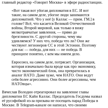
главный редактор «Говорит Москва» в эфире радиостанции.
«Вот такая вот убогая дипломатия в ЕС. И вот
такие, на самом деле, убогие люди занимаются
дипломатией. Что у неё [у Каллас — прим. ГМ.] в
голове? Всё, что касается Великой Отечественной
войны, Второй мировой, как только я вижу
мелкотравчатые заявления, — прямо до
брезгливости. С другой стороны, чему мы
удивляемся? У них что, победа что ли? Они же
чествуют легионеров СС в этой Эстонии. Поэтому
для нас — победа, для них — не победа. В
принципе понятно, с кем мы имеем дело.
Евросоюз, на самом деле, потрясает. Организация,
которая изначально была вроде как про экономику,
чисто экономический блок, она превратилась в
аналог НАТО. Даже хуже, чем НАТО. Они ведут
себя более агрессивно. Они более агрессивны, чем
НАТОвцы».
Вячеслав Володин отреагировал на заявление главы
дипломатии ЕС Кайи Каллас. Председатель Госдумы назвал
её русофобкой из-за призыва не посещать парад Победы в
Москве. В Telegram-канале он написал, что своими