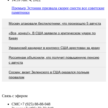
Премьер Эстонии призвала скорее снести все советские
памятники
Москву атаковали беспилотники: что произошло 5 августа
«Все, конец!». В США заявили о критическом ударе по
Киеву
Украинский кандидат в конгресс США арестован за драку
Россиянам объяснили, кто получит повышенную пенсию
с августа
Соскин: визит Зеленского в США оказался полным
провалом
Связь с эфиром
СМС
+7 (925) 88-88-948