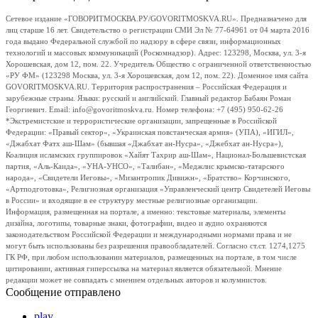
Сетевое издание «ГОВОРИТМОСКВА.РУ/GOVORITMOSKVA.RU». Предназначено для
лиц старше 16 лет. Свидетельство о регистрации СМИ Эл № 77-64961 от 04 марта 2016
года выдано Федеральной службой по надзору в сфере связи, информационных
технологий и массовых коммуникаций (Роскомнадзор). Адрес: 123298, Москва, ул. 3-я
Хорошевская, дом 12, пом. 22. Учредитель Общество с ограниченной ответственностью
«РУ ФМ» (123298 Москва, ул. 3-я Хорошевская, дом 12, пом. 22). Доменное имя сайта
GOVORITMOSKVA.RU. Территория распространения – Российская Федерация и
зарубежные страны. Языки: русский и английский. Главный редактор Бабаян Роман
Георгиевич. Email: info@govoritmoskva.ru. Номер телефона: +7 (495) 950-62-26
*Экстремистские и террористические организации, запрещенные в Российской
Федерации: «Правый сектор», «Украинская повстанческая армия» (УПА), «ИГИЛ»,
«Джабхат Фатх аш-Шам» (бывшая «Джабхат ан-Нусра», «Джебхат ан-Нусра»),
Коалиция исламских группировок «Хайят Тахрир аш-Шам», Национал-Большевистская
партия, «Аль-Каида», «УНА-УНСО», «Талибан», «Меджлис крымско-татарского
народа», «Свидетели Иеговы», «Мизантропик Дивижн», «Братство» Корчинского,
«Артподготовка», Религиозная организация «Управленческий центр Свидетелей Иеговы
в России» и входящие в ее структуру местные религиозные организации.
Информация, размещенная на портале, а именно: текстовые материалы, элементы
дизайна, логотипы, товарные знаки, фотографии, видео и аудио охраняются
законодательством Российской Федерации и международными нормами права и не
могут быть использованы без разрешения правообладателей. Согласно ст.ст. 1274,1275
ГК РФ, при любом использовании материалов, размещенных на портале, в том числе
цитировании, активная гиперссылка на материал является обязательной. Мнение
редакции может не совпадать с мнением отдельных авторов и колумнистов.
Сообщение отправлено
play