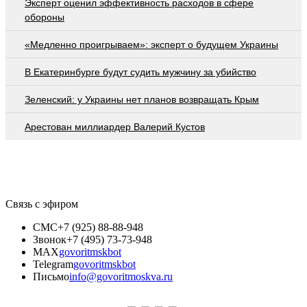
Эксперт оценил эффективность расходов в сфере
обороны
«Медленно проигрываем»: эксперт о будущем Украины
В Екатеринбурге будут судить мужчину за убийство
Зеленский: у Украины нет планов возвращать Крым
Арестован миллиардер Валерий Кустов
Связь с эфиром
СМС
+7 (925) 88-88-948
Звонок
+7 (495) 73-73-948
MAX
govoritmskbot
Telegram
govoritmskbot
Письмо
info@govoritmoskva.ru