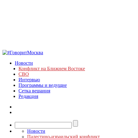
Новости
Конфликт на Ближнем Востоке
СВО
Интервью
Программы и ведущие
Сетка вещания
Редакция
Новости
Палестино-израильский конфликт