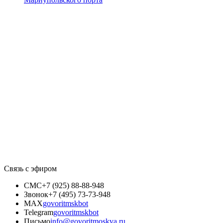
Связь с эфиром
СМС
+7 (925) 88-88-948
Звонок
+7 (495) 73-73-948
MAX
govoritmskbot
Telegram
govoritmskbot
Письмо
info@govoritmoskva.ru