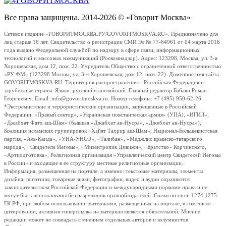
Все права защищены. 2014-2026 © «Говорит Москва»
Сетевое издание «ГОВОРИТМОСКВА.РУ/GOVORITMOSKVA.RU». Предназначено для
лиц старше 16 лет. Свидетельство о регистрации СМИ Эл № 77-64961 от 04 марта 2016
года выдано Федеральной службой по надзору в сфере связи, информационных
технологий и массовых коммуникаций (Роскомнадзор). Адрес: 123298, Москва, ул. 3-я
Хорошевская, дом 12, пом. 22. Учредитель Общество с ограниченной ответственностью
«РУ ФМ» (123298 Москва, ул. 3-я Хорошевская, дом 12, пом. 22). Доменное имя сайта
GOVORITMOSKVA.RU. Территория распространения – Российская Федерация и
зарубежные страны. Языки: русский и английский. Главный редактор Бабаян Роман
Георгиевич. Email: info@govoritmoskva.ru. Номер телефона: +7 (495) 950-62-26
*Экстремистские и террористические организации, запрещенные в Российской
Федерации: «Правый сектор», «Украинская повстанческая армия» (УПА), «ИГИЛ»,
«Джабхат Фатх аш-Шам» (бывшая «Джабхат ан-Нусра», «Джебхат ан-Нусра»),
Коалиция исламских группировок «Хайят Тахрир аш-Шам», Национал-Большевистская
партия, «Аль-Каида», «УНА-УНСО», «Талибан», «Меджлис крымско-татарского
народа», «Свидетели Иеговы», «Мизантропик Дивижн», «Братство» Корчинского,
«Артподготовка», Религиозная организация «Управленческий центр Свидетелей Иеговы
в России» и входящие в ее структуру местные религиозные организации.
Информация, размещенная на портале, а именно: текстовые материалы, элементы
дизайна, логотипы, товарные знаки, фотографии, видео и аудио охраняются
законодательством Российской Федерации и международными нормами права и не
могут быть использованы без разрешения правообладателей. Согласно ст.ст. 1274,1275
ГК РФ, при любом использовании материалов, размещенных на портале, в том числе
цитировании, активная гиперссылка на материал является обязательной. Мнение
редакции может не совпадать с мнением отдельных авторов и колумнистов.