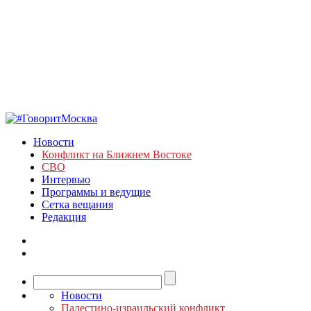
Новости
Конфликт на Ближнем Востоке
СВО
Интервью
Программы и ведущие
Сетка вещания
Редакция
Новости
Палестино-израильский конфликт