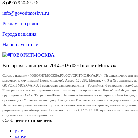
8 (495) 950-62-26
info@govoritmoskva.ru
Реклама на радио
Города вещания
Наши слушатели
Все права защищены. 2014-2026 © «Говорит Москва»
Сетевое издание «ГОВОРИТМОСКВА.РУ/GOVORITMOSKVA.RU». Предназначено для лиц стар
массовых коммуникаций (Роскомнадзор). Адрес: 123298, Москва, ул. 3-я Хорошевская, д
GOVORITMOSKVA.RU. Территория распространения – Российская Федерация и зарубежные с
*Экстремистские и террористические организации, запрещенные в Российской Федераци
группировок «Хайят Тахрир аш-Шам», Национал-Большевистская партия, «Аль-Каида», 
организация «Управленческий центр Свидетелей Иеговы в России» и входящие в ее струк
Информация, размещенная на портале, а именно: текстовые материалы, элементы дизайна
разрешения правообладателей. Согласно ст.ст. 1274,1275 ГК РФ, при любом использовани
отдельных авторов и колумнистов.
Сообщение отправлено
play
pause