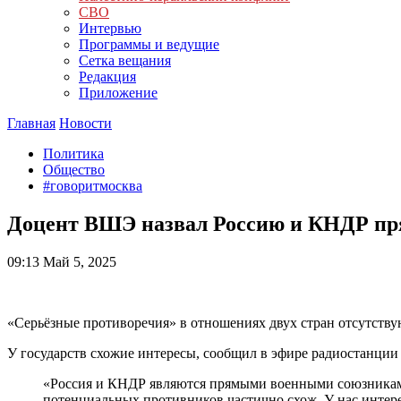
СВО
Интервью
Программы и ведущие
Сетка вещания
Редакция
Приложение
Главная
Новости
Политика
Общество
#говоритмосква
Доцент ВШЭ назвал Россию и КНДР п
09:13
Май 5, 2025
«Серьёзные противоречия» в отношениях двух стран отсутству
У государств схожие интересы, сообщил в эфире радиостанци
«Россия и КНДР являются прямыми военными союзниками
потенциальных противников частично схож. У нас интере