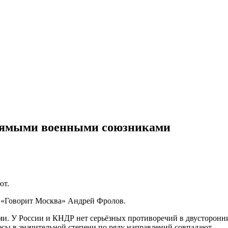
рямыми военными союзниками
ют.
и «Говорит Москва» Андрей Фролов.
. У России и КНДР нет серьёзных противоречий в двусторонни
сы в значительной степени по ряду направлений совпадают.