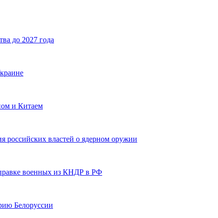
ва до 2027 года
Украине
ом и Китаем
ия российских властей о ядерном оружии
правке военных из КНДР в РФ
рию Белоруссии