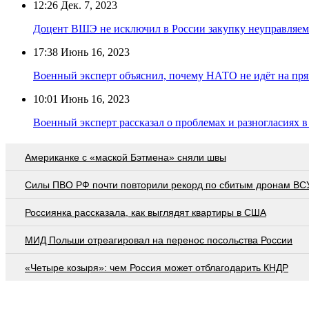
12:26
Дек. 7, 2023
Доцент ВШЭ не исключил в России закупку неуправляем
17:38
Июнь 16, 2023
Военный эксперт объяснил, почему НАТО не идёт на пря
10:01
Июнь 16, 2023
Военный эксперт рассказал о проблемах и разногласиях
Американке с «маской Бэтмена» сняли швы
Cилы ПВО РФ почти повторили рекорд по сбитым дронам ВСУ
Россиянка рассказала, как выглядят квартиры в США
МИД Польши отреагировал на перенос посольства России
«Четыре козыря»: чем Россия может отблагодарить КНДР