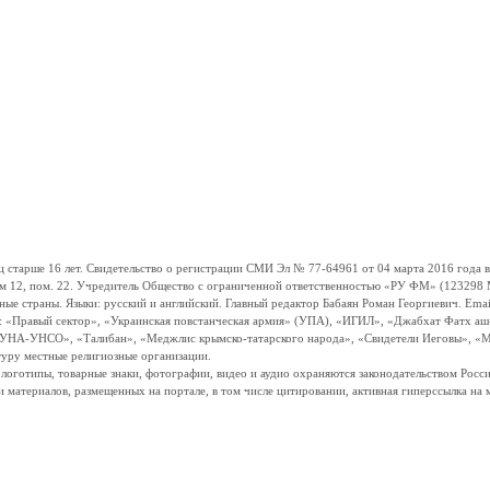
ше 16 лет. Свидетельство о регистрации СМИ Эл № 77-64961 от 04 марта 2016 года вы
ом 12, пом. 22. Учредитель Общество с ограниченной ответственностью «РУ ФМ» (123298 Мо
траны. Языки: русский и английский. Главный редактор Бабаян Роман Георгиевич. Email:
и: «Правый сектор», «Украинская повстанческая армия» (УПА), «ИГИЛ», «Джабхат Фатх а
«УНА-УНСО», «Талибан», «Меджлис крымско-татарского народа», «Свидетели Иеговы», «М
туру местные религиозные организации.
, логотипы, товарные знаки, фотографии, видео и аудио охраняются законодательством Ро
и материалов, размещенных на портале, в том числе цитировании, активная гиперссылка на 