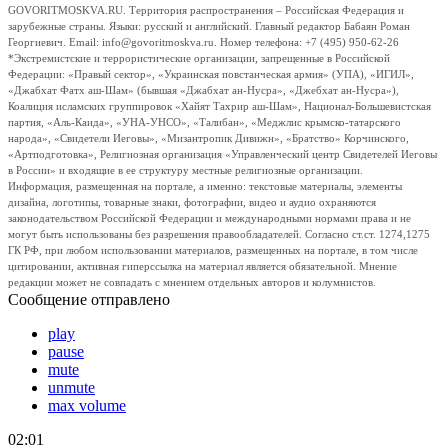
GOVORITMOSKVA.RU. Территория распространения – Российская Федерация и
зарубежные страны. Языки: русский и английский. Главный редактор Бабаян Роман
Георгиевич. Email: info@govoritmoskva.ru. Номер телефона: +7 (495) 950-62-26
*Экстремистские и террористические организации, запрещенные в Российской
Федерации: «Правый сектор», «Украинская повстанческая армия» (УПА), «ИГИЛ»,
«Джабхат Фатх аш-Шам» (бывшая «Джабхат ан-Нусра», «Джебхат ан-Нусра»),
Коалиция исламских группировок «Хайят Тахрир аш-Шам», Национал-Большевистская
партия, «Аль-Каида», «УНА-УНСО», «Талибан», «Меджлис крымско-татарского
народа», «Свидетели Иеговы», «Мизантропик Дивижн», «Братство» Корчинского,
«Артподготовка», Религиозная организация «Управленческий центр Свидетелей Иеговы
в России» и входящие в ее структуру местные религиозные организации.
Информация, размещенная на портале, а именно: текстовые материалы, элементы
дизайна, логотипы, товарные знаки, фотографии, видео и аудио охраняются
законодательством Российской Федерации и международными нормами права и не
могут быть использованы без разрешения правообладателей. Согласно ст.ст. 1274,1275
ГК РФ, при любом использовании материалов, размещенных на портале, в том числе
цитировании, активная гиперссылка на материал является обязательной. Мнение
редакции может не совпадать с мнением отдельных авторов и колумнистов.
Сообщение отправлено
play
pause
mute
unmute
max volume
02:01