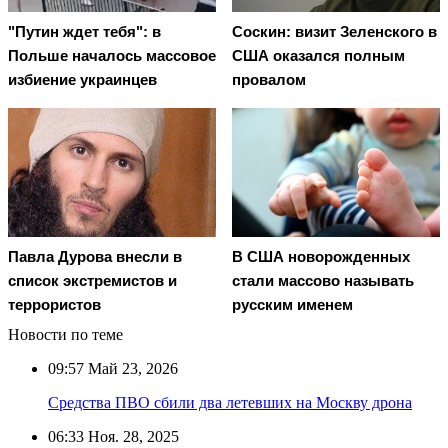
"Путин ждет тебя": в
Соскин: визит Зеленского в
Польше началось массовое
США оказался полным
избиение украинцев
провалом
Павла Дурова внесли в
В США новорожденных
список экстремистов и
стали массово называть
террористов
русским именем
Новости по теме
09:57
Май 23, 2026
Средства ПВО сбили два летевших на Москву дрона
06:33
Ноя. 28, 2025