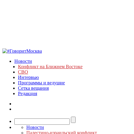
Новости
Конфликт на Ближнем Востоке
СВО
Интервью
Программы и ведущие
Сетка вещания
Редакция
Новости
Палестино-израильский конфликт