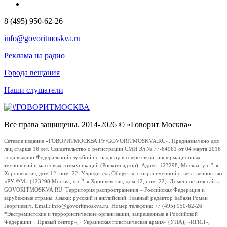
8 (495) 950-62-26
info@govoritmoskva.ru
Реклама на радио
Города вещания
Наши слушатели
Все права защищены. 2014-2026 © «Говорит Москва»
Сетевое издание «ГОВОРИТМОСКВА.РУ/GOVORITMOSKVA.RU». Предназначено для
лиц старше 16 лет. Свидетельство о регистрации СМИ Эл № 77-64961 от 04 марта 2016
года выдано Федеральной службой по надзору в сфере связи, информационных
технологий и массовых коммуникаций (Роскомнадзор). Адрес: 123298, Москва, ул. 3-я
Хорошевская, дом 12, пом. 22. Учредитель Общество с ограниченной ответственностью
«РУ ФМ» (123298 Москва, ул. 3-я Хорошевская, дом 12, пом. 22). Доменное имя сайта
GOVORITMOSKVA.RU. Территория распространения – Российская Федерация и
зарубежные страны. Языки: русский и английский. Главный редактор Бабаян Роман
Георгиевич. Email: info@govoritmoskva.ru. Номер телефона: +7 (495) 950-62-26
*Экстремистские и террористические организации, запрещенные в Российской
Федерации: «Правый сектор», «Украинская повстанческая армия» (УПА), «ИГИЛ»,