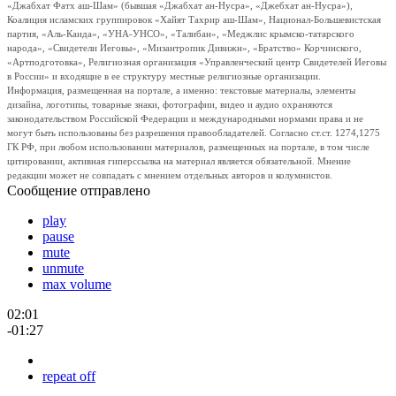
«Джабхат Фатх аш-Шам» (бывшая «Джабхат ан-Нусра», «Джебхат ан-Нусра»),
Коалиция исламских группировок «Хайят Тахрир аш-Шам», Национал-Большевистская
партия, «Аль-Каида», «УНА-УНСО», «Талибан», «Меджлис крымско-татарского
народа», «Свидетели Иеговы», «Мизантропик Дивижн», «Братство» Корчинского,
«Артподготовка», Религиозная организация «Управленческий центр Свидетелей Иеговы
в России» и входящие в ее структуру местные религиозные организации.
Информация, размещенная на портале, а именно: текстовые материалы, элементы
дизайна, логотипы, товарные знаки, фотографии, видео и аудио охраняются
законодательством Российской Федерации и международными нормами права и не
могут быть использованы без разрешения правообладателей. Согласно ст.ст. 1274,1275
ГК РФ, при любом использовании материалов, размещенных на портале, в том числе
цитировании, активная гиперссылка на материал является обязательной. Мнение
редакции может не совпадать с мнением отдельных авторов и колумнистов.
Сообщение отправлено
play
pause
mute
unmute
max volume
02:01
-01:27
repeat off