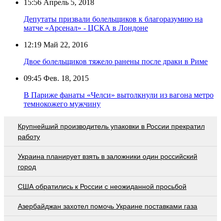
15:56
Апрель 5, 2018
Депутаты призвали болельщиков к благоразумию на
матче «Арсенал» - ЦСКА в Лондоне
12:19
Май 22, 2016
Двое болельщиков тяжело ранены после драки в Риме
09:45
Фев. 18, 2015
В Париже фанаты «Челси» вытолкнули из вагона метро
темнокожего мужчину
Крупнейший производитель упаковки в России прекратил
работу
Украина планирует взять в заложники один российский
город
США обратились к России с неожиданной просьбой
Азербайджан захотел помочь Украине поставками газа