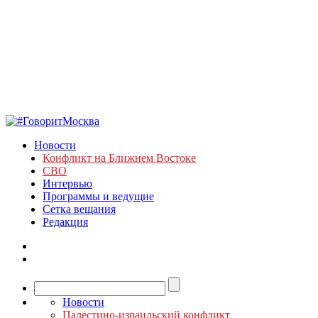
Новости
Конфликт на Ближнем Востоке
СВО
Интервью
Программы и ведущие
Сетка вещания
Редакция
Новости
Палестино-израильский конфликт