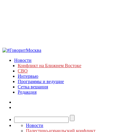
Новости
Конфликт на Ближнем Востоке
СВО
Интервью
Программы и ведущие
Сетка вещания
Редакция
Новости
Палестино-израильский конфликт