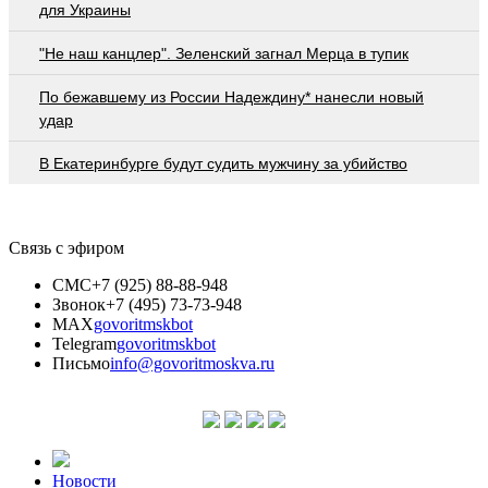
для Украины
"Не наш канцлер". Зеленский загнал Мерца в тупик
По бежавшему из России Надеждину* нанесли новый
удар
В Екатеринбурге будут судить мужчину за убийство
Связь с эфиром
СМС
+7 (925) 88-88-948
Звонок
+7 (495) 73-73-948
MAX
govoritmskbot
Telegram
govoritmskbot
Письмо
info@govoritmoskva.ru
Новости