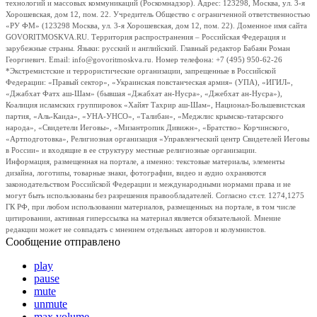
технологий и массовых коммуникаций (Роскомнадзор). Адрес: 123298, Москва, ул. 3-я
Хорошевская, дом 12, пом. 22. Учредитель Общество с ограниченной ответственностью
«РУ ФМ» (123298 Москва, ул. 3-я Хорошевская, дом 12, пом. 22). Доменное имя сайта
GOVORITMOSKVA.RU. Территория распространения – Российская Федерация и
зарубежные страны. Языки: русский и английский. Главный редактор Бабаян Роман
Георгиевич. Email: info@govoritmoskva.ru. Номер телефона: +7 (495) 950-62-26
*Экстремистские и террористические организации, запрещенные в Российской
Федерации: «Правый сектор», «Украинская повстанческая армия» (УПА), «ИГИЛ»,
«Джабхат Фатх аш-Шам» (бывшая «Джабхат ан-Нусра», «Джебхат ан-Нусра»),
Коалиция исламских группировок «Хайят Тахрир аш-Шам», Национал-Большевистская
партия, «Аль-Каида», «УНА-УНСО», «Талибан», «Меджлис крымско-татарского
народа», «Свидетели Иеговы», «Мизантропик Дивижн», «Братство» Корчинского,
«Артподготовка», Религиозная организация «Управленческий центр Свидетелей Иеговы
в России» и входящие в ее структуру местные религиозные организации.
Информация, размещенная на портале, а именно: текстовые материалы, элементы
дизайна, логотипы, товарные знаки, фотографии, видео и аудио охраняются
законодательством Российской Федерации и международными нормами права и не
могут быть использованы без разрешения правообладателей. Согласно ст.ст. 1274,1275
ГК РФ, при любом использовании материалов, размещенных на портале, в том числе
цитировании, активная гиперссылка на материал является обязательной. Мнение
редакции может не совпадать с мнением отдельных авторов и колумнистов.
Сообщение отправлено
play
pause
mute
unmute
max volume