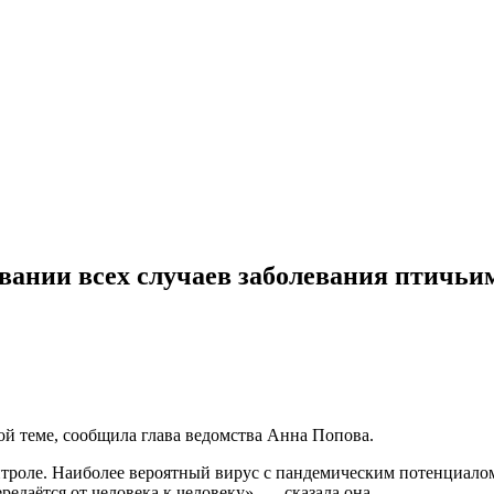
ивании всех случаев заболевания птичьи
й теме, сообщила глава ведомства Анна Попова.
онтроле. Наиболее вероятный вирус с пандемическим потенциало
едаётся от человека к человеку», — сказала она.