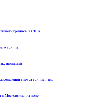
и птичьим гриппом в США
ьего гриппа
овых пандемий
 определения вируса гриппа птиц
а в Московском регионе