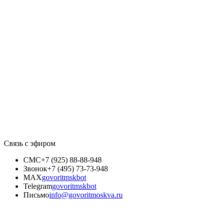
Связь с эфиром
СМС
+7 (925) 88-88-948
Звонок
+7 (495) 73-73-948
MAX
govoritmskbot
Telegram
govoritmskbot
Письмо
info@govoritmoskva.ru