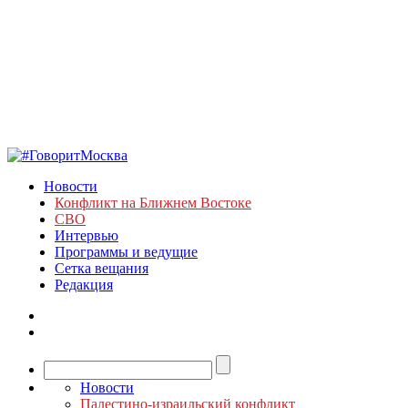
Новости
Конфликт на Ближнем Востоке
СВО
Интервью
Программы и ведущие
Сетка вещания
Редакция
Новости
Палестино-израильский конфликт