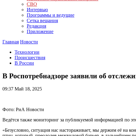
СВО
Интервью
Программы и ведущие
Сетка вещания
Редакция
Приложение
Главная
Новости
Технологии
Происшествия
В России
В Роспотребнадзоре заявили об отслеж
09:37
Май 18, 2025
Фото: РиА Новости
Ведётся также мониторинг за публикуемой информацией по это
«Безусловно, ситуация нас настораживает, мы держим её на к
птиц, который, преодолев межвидовой барьер, в дальнейшем пер