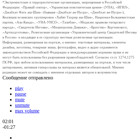
*Экстремистские и террористические организации, запрещенные в Российской
Федерации: «Правый сектор», «Украинская повстанческая армия» (УПА), «ИГИЛ»,
«Джабхат Фатх аш-Шам» (бывшая «Джабхат ан-Нусра», «Джебхат ан-Нусра»),
Коалиция исламских группировок «Хайят Тахрир аш-Шам», Национал-Большевистская
партия, «Аль-Каида», «УНА-УНСО», «Талибан», «Меджлис крымско-татарского
народа», «Свидетели Иеговы», «Мизантропик Дивижн», «Братство» Корчинского,
«Артподготовка», Религиозная организация «Управленческий центр Свидетелей Иеговы
в России» и входящие в ее структуру местные религиозные организации.
Информация, размещенная на портале, а именно: текстовые материалы, элементы
дизайна, логотипы, товарные знаки, фотографии, видео и аудио охраняются
законодательством Российской Федерации и международными нормами права и не
могут быть использованы без разрешения правообладателей. Согласно ст.ст. 1274,1275
ГК РФ, при любом использовании материалов, размещенных на портале, в том числе
цитировании, активная гиперссылка на материал является обязательной. Мнение
редакции может не совпадать с мнением отдельных авторов и колумнистов.
Сообщение отправлено
play
pause
mute
unmute
max volume
02:01
-01:27