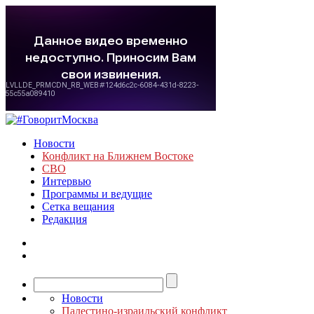
Новости
Конфликт на Ближнем Востоке
СВО
Интервью
Программы и ведущие
Сетка вещания
Редакция
Новости
Палестино-израильский конфликт