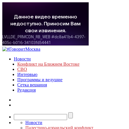
Новости
Конфликт на Ближнем Востоке
СВО
Интервью
Программы и ведущие
Сетка вещания
Редакция
Новости
Палестино-израильский конфликт