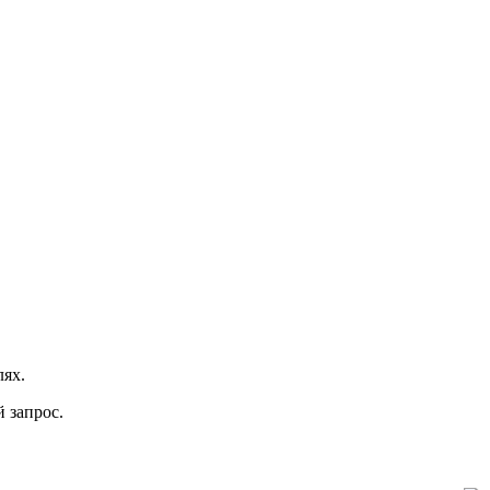
ях.
 запрос.