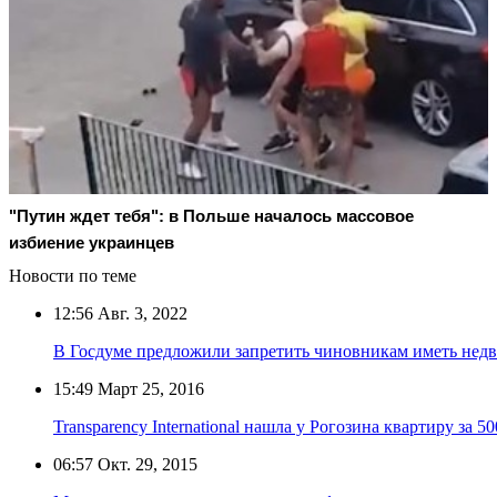
"Путин ждет тебя": в Польше началось массовое
избиение украинцев
Новости по теме
12:56
Авг. 3, 2022
В Госдуме предложили запретить чиновникам иметь нед
15:49
Март 25, 2016
Transparency International нашла у Рогозина квартиру за 
06:57
Окт. 29, 2015