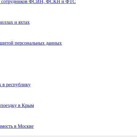
ах сотрудников ФСИН, ФСКН и ФТС
виллах и яхтах
защитой персональных данных
 в республику
 поездку в Крым
имость в Москве