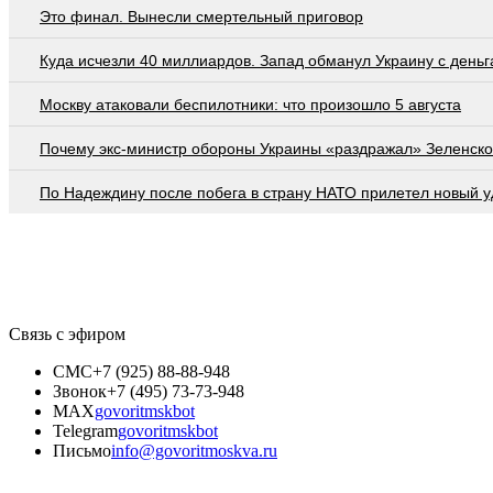
Это финал. Вынесли смертельный приговор
Куда исчезли 40 миллиардов. Запад обманул Украину с день
Москву атаковали беспилотники: что произошло 5 августа
Почему экс-министр обороны Украины «раздражал» Зеленско
По Надеждину после побега в страну НАТО прилетел новый у
Связь с эфиром
СМС
+7 (925) 88-88-948
Звонок
+7 (495) 73-73-948
MAX
govoritmskbot
Telegram
govoritmskbot
Письмо
info@govoritmoskva.ru