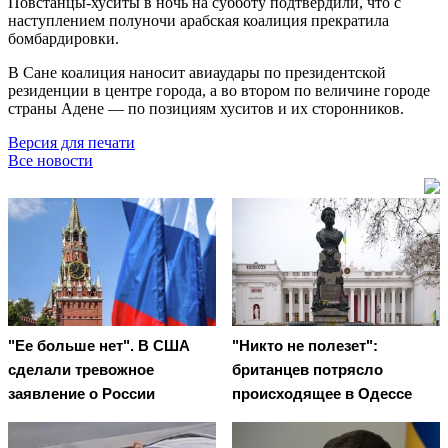
Повстанцы-хуситы в ночь на субботу подтвердили, что с
наступлением полуночи арабская коалиция прекратила
бомбардировки.
В Сане коалиция наносит авиаудары по президентской
резиденции в центре города, а во втором по величине городе
страны Адене — по позициям хуситов и их сторонников.
Версия для печати
Все новости
"Ее больше нет". В США
"Никто не полезет":
сделали тревожное
британцев потрясло
заявление о России
происходящее в Одессе