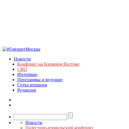
Новости
Конфликт на Ближнем Востоке
СВО
Интервью
Программы и ведущие
Сетка вещания
Редакция
Новости
Палестино-израильский конфликт