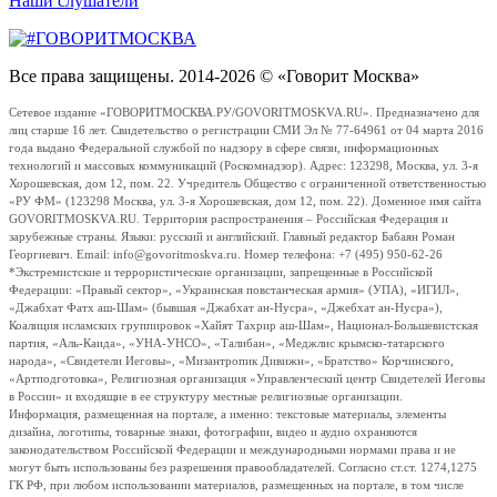
Наши слушатели
Все права защищены. 2014-2026 © «Говорит Москва»
Сетевое издание «ГОВОРИТМОСКВА.РУ/GOVORITMOSKVA.RU». Предназначено для
лиц старше 16 лет. Свидетельство о регистрации СМИ Эл № 77-64961 от 04 марта 2016
года выдано Федеральной службой по надзору в сфере связи, информационных
технологий и массовых коммуникаций (Роскомнадзор). Адрес: 123298, Москва, ул. 3-я
Хорошевская, дом 12, пом. 22. Учредитель Общество с ограниченной ответственностью
«РУ ФМ» (123298 Москва, ул. 3-я Хорошевская, дом 12, пом. 22). Доменное имя сайта
GOVORITMOSKVA.RU. Территория распространения – Российская Федерация и
зарубежные страны. Языки: русский и английский. Главный редактор Бабаян Роман
Георгиевич. Email: info@govoritmoskva.ru. Номер телефона: +7 (495) 950-62-26
*Экстремистские и террористические организации, запрещенные в Российской
Федерации: «Правый сектор», «Украинская повстанческая армия» (УПА), «ИГИЛ»,
«Джабхат Фатх аш-Шам» (бывшая «Джабхат ан-Нусра», «Джебхат ан-Нусра»),
Коалиция исламских группировок «Хайят Тахрир аш-Шам», Национал-Большевистская
партия, «Аль-Каида», «УНА-УНСО», «Талибан», «Меджлис крымско-татарского
народа», «Свидетели Иеговы», «Мизантропик Дивижн», «Братство» Корчинского,
«Артподготовка», Религиозная организация «Управленческий центр Свидетелей Иеговы
в России» и входящие в ее структуру местные религиозные организации.
Информация, размещенная на портале, а именно: текстовые материалы, элементы
дизайна, логотипы, товарные знаки, фотографии, видео и аудио охраняются
законодательством Российской Федерации и международными нормами права и не
могут быть использованы без разрешения правообладателей. Согласно ст.ст. 1274,1275
ГК РФ, при любом использовании материалов, размещенных на портале, в том числе