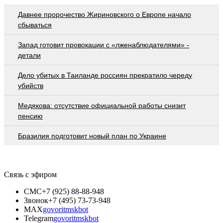
Давнее пророчество Жириновского о Европе начало
сбываться
Запад готовит провокации с «лженаблюдателями» -
детали
Дело убитых в Таиланде россиян прекратило череду
убийств
Медякова: отсутствие официальной работы снизит
пенсию
Бразилия подготовит новый план по Украине
Связь с эфиром
СМС
+7 (925) 88-88-948
Звонок
+7 (495) 73-73-948
MAX
govoritmskbot
Telegram
govoritmskbot