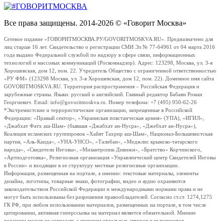
Все права защищены. 2014-2026 © «Говорит Москва»
Сетевое издание «ГОВОРИТМОСКВА.РУ/GOVORITMOSKVA.RU». Предназначено для
лиц старше 16 лет. Свидетельство о регистрации СМИ Эл № 77-64961 от 04 марта 2016
года выдано Федеральной службой по надзору в сфере связи, информационных
технологий и массовых коммуникаций (Роскомнадзор). Адрес: 123298, Москва, ул. 3-я
Хорошевская, дом 12, пом. 22. Учредитель Общество с ограниченной ответственностью
«РУ ФМ» (123298 Москва, ул. 3-я Хорошевская, дом 12, пом. 22). Доменное имя сайта
GOVORITMOSKVA.RU. Территория распространения – Российская Федерация и
зарубежные страны. Языки: русский и английский. Главный редактор Бабаян Роман
Георгиевич. Email: info@govoritmoskva.ru. Номер телефона: +7 (495) 950-62-26
*Экстремистские и террористические организации, запрещенные в Российской
Федерации: «Правый сектор», «Украинская повстанческая армия» (УПА), «ИГИЛ»,
«Джабхат Фатх аш-Шам» (бывшая «Джабхат ан-Нусра», «Джебхат ан-Нусра»),
Коалиция исламских группировок «Хайят Тахрир аш-Шам», Национал-Большевистская
партия, «Аль-Каида», «УНА-УНСО», «Талибан», «Меджлис крымско-татарского
народа», «Свидетели Иеговы», «Мизантропик Дивижн», «Братство» Корчинского,
«Артподготовка», Религиозная организация «Управленческий центр Свидетелей Иеговы
в России» и входящие в ее структуру местные религиозные организации.
Информация, размещенная на портале, а именно: текстовые материалы, элементы
дизайна, логотипы, товарные знаки, фотографии, видео и аудио охраняются
законодательством Российской Федерации и международными нормами права и не
могут быть использованы без разрешения правообладателей. Согласно ст.ст. 1274,1275
ГК РФ, при любом использовании материалов, размещенных на портале, в том числе
цитировании, активная гиперссылка на материал является обязательной. Мнение
редакции может не совпадать с мнением отдельных авторов и колумнистов.