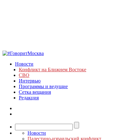
Новости
Конфликт на Ближнем Востоке
СВО
Интервью
Программы и ведущие
Сетка вещания
Редакция
Новости
Палестино-израильский конфликт