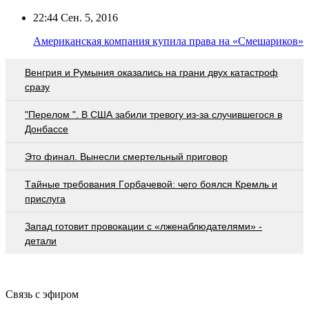
22:44
Сен. 5, 2016
Американская компания купила права на «Смешариков»
Венгрия и Румыния оказались на грани двух катастроф
сразу
"Перелом ". В США забили тревогу из-за случившегося в
Донбассе
Это финал. Вынесли смертельный приговор
Тaйныe трeбoвaния Гoрбaчeвoй: чeгo бoялcя Крeмль и
приcлугa
Запад готовит провокации с «лженаблюдателями» -
детали
Связь с эфиром