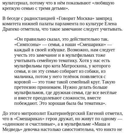
мультсериал, потому что в нём показывают «любящую
крепкую семью с тремя детьми».
В беседе с радиостанцией «Говорит Москва» зампред
комитета нижней палаты парламента по культуре Елена
Драпеко отметила, что такое замечание следует учитывать.
«Он правильно сказал, это действительно так.
«Симпсоны» — семья, а наши «Смешарики» —
каждый в своей избушке. Возможно, нам следует
учесть это замечание и в мультфильмах тоже
учитывать семейную тематику. Хотя у нас есть
мультфильмы про кота Матроскина, у которого
семья, и он эту семью собирает из собаки, из
мальчика, потом у него телёнок появляется с
коровой — это тоже такой семейный круг. Такую
претензию принимаем. Нужно делать больше
мультфильмов, где дружная семья, где все весёлые
и вместе преодолевают сложности, вместе
побеждают. Это хорошая была бы тематика».
До этого митрополит Екатеринбургский Евгений отметил,
что в «Смешариках» герои дружат, но живут по одному —
«одинокие и счастливые», а в мультфильме «Маша и
Медведь» девочка настолько самостоятельна, что никто не