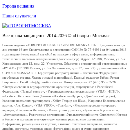
Города вещания
Наши слушатели
Все права защищены. 2014-2026 © «Говорит Москва»
Сетевое издание «ГОВОРИТМОСКВА.РУ/GOVORITMOSKVA.RU». Предназначено для
лиц старше 16 лет. Свидетельство о регистрации СМИ Эл № 77-64961 от 04 марта 2016
года выдано Федеральной службой по надзору в сфере связи, информационных
технологий и массовых коммуникаций (Роскомнадзор). Адрес: 123298, Москва, ул. 3-я
Хорошевская, дом 12, пом. 22. Учредитель Общество с ограниченной ответственностью
«РУ ФМ» (123298 Москва, ул. 3-я Хорошевская, дом 12, пом. 22). Доменное имя сайта
GOVORITMOSKVA.RU. Территория распространения – Российская Федерация и
зарубежные страны. Языки: русский и английский. Главный редактор Бабаян Роман
Георгиевич. Email: info@govoritmoskva.ru. Номер телефона: +7 (495) 950-62-26
*Экстремистские и террористические организации, запрещенные в Российской
Федерации: «Правый сектор», «Украинская повстанческая армия» (УПА), «ИГИЛ»,
«Джабхат Фатх аш-Шам» (бывшая «Джабхат ан-Нусра», «Джебхат ан-Нусра»),
Коалиция исламских группировок «Хайят Тахрир аш-Шам», Национал-Большевистская
партия, «Аль-Каида», «УНА-УНСО», «Талибан», «Меджлис крымско-татарского
народа», «Свидетели Иеговы», «Мизантропик Дивижн», «Братство» Корчинского,
«Артподготовка», Религиозная организация «Управленческий центр Свидетелей Иеговы
в России» и входящие в ее структуру местные религиозные организации.
Информация, размещенная на портале, а именно: текстовые материалы, элементы
дизайна, логотипы, товарные знаки, фотографии, видео и аудио охраняются