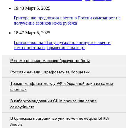
19:43
Март 5, 2025
Григоренко предложил ввести в России самозапрет на
получение звонков из-за рубежа
18:47
Март 5, 2025
Григоренко: на «Госуслугах» планируется ввести
самозапрет на оформление сим-карт
Резюме россиян массово бракуют роботы
Россиян начали штрафовать за борщевик
Трамп: конфликт между РФ и Украиной один из самых
сложных
В киберкомандовании США произошла серия
самоубийств
В брянском приграничье уничтожен немецкий БПЛА
Anubis