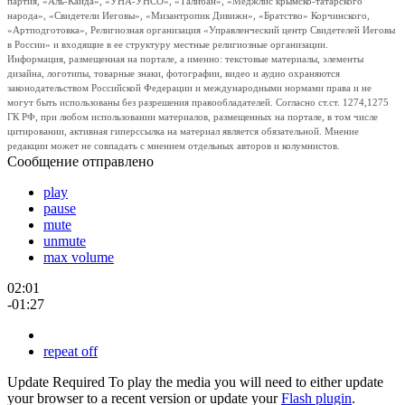
партия, «Аль-Каида», «УНА-УНСО», «Талибан», «Меджлис крымско-татарского
народа», «Свидетели Иеговы», «Мизантропик Дивижн», «Братство» Корчинского,
«Артподготовка», Религиозная организация «Управленческий центр Свидетелей Иеговы
в России» и входящие в ее структуру местные религиозные организации.
Информация, размещенная на портале, а именно: текстовые материалы, элементы
дизайна, логотипы, товарные знаки, фотографии, видео и аудио охраняются
законодательством Российской Федерации и международными нормами права и не
могут быть использованы без разрешения правообладателей. Согласно ст.ст. 1274,1275
ГК РФ, при любом использовании материалов, размещенных на портале, в том числе
цитировании, активная гиперссылка на материал является обязательной. Мнение
редакции может не совпадать с мнением отдельных авторов и колумнистов.
Сообщение отправлено
play
pause
mute
unmute
max volume
02:01
-01:27
repeat off
Update Required
To play the media you will need to either update
your browser to a recent version or update your
Flash plugin
.