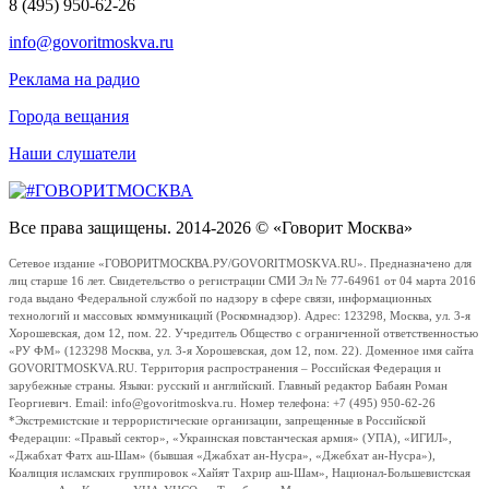
8 (495) 950-62-26
info@govoritmoskva.ru
Реклама на радио
Города вещания
Наши слушатели
Все права защищены. 2014-2026 © «Говорит Москва»
Сетевое издание «ГОВОРИТМОСКВА.РУ/GOVORITMOSKVA.RU». Предназначено для
лиц старше 16 лет. Свидетельство о регистрации СМИ Эл № 77-64961 от 04 марта 2016
года выдано Федеральной службой по надзору в сфере связи, информационных
технологий и массовых коммуникаций (Роскомнадзор). Адрес: 123298, Москва, ул. 3-я
Хорошевская, дом 12, пом. 22. Учредитель Общество с ограниченной ответственностью
«РУ ФМ» (123298 Москва, ул. 3-я Хорошевская, дом 12, пом. 22). Доменное имя сайта
GOVORITMOSKVA.RU. Территория распространения – Российская Федерация и
зарубежные страны. Языки: русский и английский. Главный редактор Бабаян Роман
Георгиевич. Email: info@govoritmoskva.ru. Номер телефона: +7 (495) 950-62-26
*Экстремистские и террористические организации, запрещенные в Российской
Федерации: «Правый сектор», «Украинская повстанческая армия» (УПА), «ИГИЛ»,
«Джабхат Фатх аш-Шам» (бывшая «Джабхат ан-Нусра», «Джебхат ан-Нусра»),
Коалиция исламских группировок «Хайят Тахрир аш-Шам», Национал-Большевистская