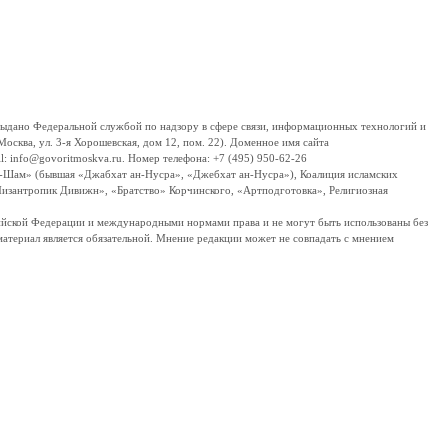
дано Федеральной службой по надзору в сфере связи, информационных технологий и
сква, ул. 3-я Хорошевская, дом 12, пом. 22). Доменное имя сайта
 info@govoritmoskva.ru. Номер телефона: +7 (495) 950-62-26
ш-Шам» (бывшая «Джабхат ан-Нусра», «Джебхат ан-Нусра»), Коалиция исламских
изантропик Дивижн», «Братство» Корчинского, «Артподготовка», Религиозная
ссийской Федерации и международными нормами права и не могут быть использованы без
материал является обязательной. Мнение редакции может не совпадать с мнением