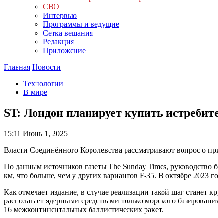
СВО
Интервью
Программы и ведущие
Сетка вещания
Редакция
Приложение
Главная
Новости
Технологии
В мире
ST: Лондон планирует купить истреби
15:11
Июнь 1, 2025
Власти Соединённого Королевства рассматривают вопрос о при
По данным источников газеты The Sunday Times, руководство б
км, что больше, чем у других вариантов F-35. В октябре 202
Как отмечает издание, в случае реализации такой шаг станет
располагает ядерными средствами только морского базирования
16 межконтинентальных баллистических ракет.