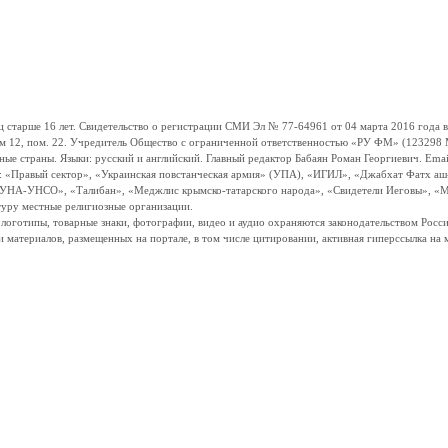
ше 16 лет. Свидетельство о регистрации СМИ Эл № 77-64961 от 04 марта 2016 года вы
ом 12, пом. 22. Учредитель Общество с ограниченной ответственностью «РУ ФМ» (123298 Мо
траны. Языки: русский и английский. Главный редактор Бабаян Роман Георгиевич. Email:
и: «Правый сектор», «Украинская повстанческая армия» (УПА), «ИГИЛ», «Джабхат Фатх а
«УНА-УНСО», «Талибан», «Меджлис крымско-татарского народа», «Свидетели Иеговы», «М
туру местные религиозные организации.
, логотипы, товарные знаки, фотографии, видео и аудио охраняются законодательством Ро
и материалов, размещенных на портале, в том числе цитировании, активная гиперссылка на 