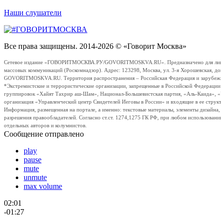
Наши слушатели
Все права защищены. 2014-2026 © «Говорит Москва»
Сетевое издание «ГОВОРИТМОСКВА.РУ/GOVORITMOSKVA.RU». Предназначено для лиц стар
массовых коммуникаций (Роскомнадзор). Адрес: 123298, Москва, ул. 3-я Хорошевская, д
GOVORITMOSKVA.RU. Территория распространения – Российская Федерация и зарубежные с
*Экстремистские и террористические организации, запрещенные в Российской Федераци
группировок «Хайят Тахрир аш-Шам», Национал-Большевистская партия, «Аль-Каида», 
организация «Управленческий центр Свидетелей Иеговы в России» и входящие в ее струк
Информация, размещенная на портале, а именно: текстовые материалы, элементы дизайна
разрешения правообладателей. Согласно ст.ст. 1274,1275 ГК РФ, при любом использовани
отдельных авторов и колумнистов.
Сообщение отправлено
play
pause
mute
unmute
max volume
02:01
-01:27