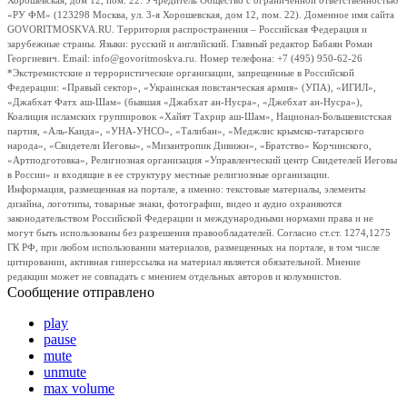
Хорошевская, дом 12, пом. 22. Учредитель Общество с ограниченной ответственностью
«РУ ФМ» (123298 Москва, ул. 3-я Хорошевская, дом 12, пом. 22). Доменное имя сайта
GOVORITMOSKVA.RU. Территория распространения – Российская Федерация и
зарубежные страны. Языки: русский и английский. Главный редактор Бабаян Роман
Георгиевич. Email: info@govoritmoskva.ru. Номер телефона: +7 (495) 950-62-26
*Экстремистские и террористические организации, запрещенные в Российской
Федерации: «Правый сектор», «Украинская повстанческая армия» (УПА), «ИГИЛ»,
«Джабхат Фатх аш-Шам» (бывшая «Джабхат ан-Нусра», «Джебхат ан-Нусра»),
Коалиция исламских группировок «Хайят Тахрир аш-Шам», Национал-Большевистская
партия, «Аль-Каида», «УНА-УНСО», «Талибан», «Меджлис крымско-татарского
народа», «Свидетели Иеговы», «Мизантропик Дивижн», «Братство» Корчинского,
«Артподготовка», Религиозная организация «Управленческий центр Свидетелей Иеговы
в России» и входящие в ее структуру местные религиозные организации.
Информация, размещенная на портале, а именно: текстовые материалы, элементы
дизайна, логотипы, товарные знаки, фотографии, видео и аудио охраняются
законодательством Российской Федерации и международными нормами права и не
могут быть использованы без разрешения правообладателей. Согласно ст.ст. 1274,1275
ГК РФ, при любом использовании материалов, размещенных на портале, в том числе
цитировании, активная гиперссылка на материал является обязательной. Мнение
редакции может не совпадать с мнением отдельных авторов и колумнистов.
Сообщение отправлено
play
pause
mute
unmute
max volume