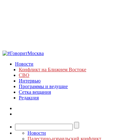
Новости
Конфликт на Ближнем Востоке
СВО
Интервью
Программы и ведущие
Сетка вещания
Редакция
Новости
Палестино-израильский конфликт