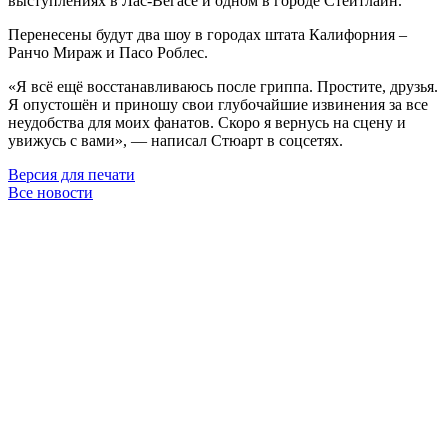
выступлениях в Лас-Вегасе и одном в городе Стейтлайн.
Перенесены будут два шоу в городах штата Калифорния –
Ранчо Мираж и Пасо Роблес.
«Я всё ещё восстанавливаюсь после гриппа. Простите, друзья.
Я опустошён и приношу свои глубочайшие извинения за все
неудобства для моих фанатов. Скоро я вернусь на сцену и
увижусь с вами», — написал Стюарт в соцсетях.
Версия для печати
Все новости