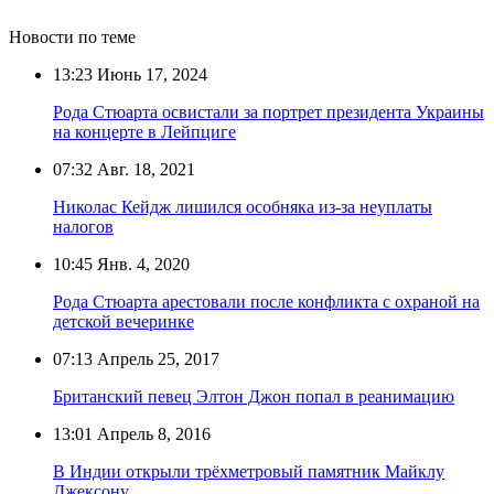
Новости по теме
13:23
Июнь 17, 2024
Рода Стюарта освистали за портрет президента Украины
на концерте в Лейпциге
07:32
Авг. 18, 2021
Николас Кейдж лишился особняка из-за неуплаты
налогов
10:45
Янв. 4, 2020
Рода Стюарта арестовали после конфликта с охраной на
детской вечеринке
07:13
Апрель 25, 2017
Британский певец Элтон Джон попал в реанимацию
13:01
Апрель 8, 2016
В Индии открыли трёхметровый памятник Майклу
Джексону