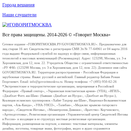
Города вещания
Наши слушатели
Все права защищены. 2014-2026 © «Говорит Москва»
Сетевое издание «ГОВОРИТМОСКВА.РУ/GOVORITMOSKVA.RU». Предназначено для
лиц старше 16 лет. Свидетельство о регистрации СМИ Эл № 77-64961 от 04 марта 2016
года выдано Федеральной службой по надзору в сфере связи, информационных
технологий и массовых коммуникаций (Роскомнадзор). Адрес: 123298, Москва, ул. 3-я
Хорошевская, дом 12, пом. 22. Учредитель Общество с ограниченной ответственностью
«РУ ФМ» (123298 Москва, ул. 3-я Хорошевская, дом 12, пом. 22). Доменное имя сайта
GOVORITMOSKVA.RU. Территория распространения – Российская Федерация и
зарубежные страны. Языки: русский и английский. Главный редактор Бабаян Роман
Георгиевич. Email: info@govoritmoskva.ru. Номер телефона: +7 (495) 950-62-26
*Экстремистские и террористические организации, запрещенные в Российской
Федерации: «Правый сектор», «Украинская повстанческая армия» (УПА), «ИГИЛ»,
«Джабхат Фатх аш-Шам» (бывшая «Джабхат ан-Нусра», «Джебхат ан-Нусра»),
Коалиция исламских группировок «Хайят Тахрир аш-Шам», Национал-Большевистская
партия, «Аль-Каида», «УНА-УНСО», «Талибан», «Меджлис крымско-татарского
народа», «Свидетели Иеговы», «Мизантропик Дивижн», «Братство» Корчинского,
«Артподготовка», Религиозная организация «Управленческий центр Свидетелей Иеговы
в России» и входящие в ее структуру местные религиозные организации.
Информация, размещенная на портале, а именно: текстовые материалы, элементы
дизайна, логотипы, товарные знаки, фотографии, видео и аудио охраняются