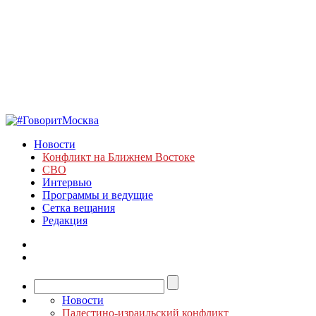
Новости
Конфликт на Ближнем Востоке
СВО
Интервью
Программы и ведущие
Сетка вещания
Редакция
Новости
Палестино-израильский конфликт