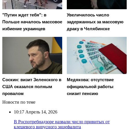
"Путин ждет тебя": в
Увеличилось число
Польше началось массовое
задержанных за массовую
избиение украинцев
драку в Челябинске
Соскин: визит Зеленского в
Медякова: отсутствие
США оказался полным
официальной работы
провалом
снизит пенсию
Новости по теме
10:17
Апрель 14, 2026
В Роспотребнадзоре назвали число привитых от
клещевого вирусного энцефалита