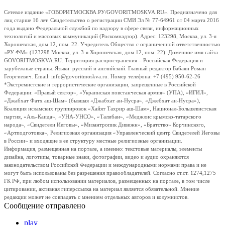
Сетевое издание «ГОВОРИТМОСКВА.РУ/GOVORITMOSKVA.RU». Предназначено для
лиц старше 16 лет. Свидетельство о регистрации СМИ Эл № 77-64961 от 04 марта 2016
года выдано Федеральной службой по надзору в сфере связи, информационных
технологий и массовых коммуникаций (Роскомнадзор). Адрес: 123298, Москва, ул. 3-я
Хорошевская, дом 12, пом. 22. Учредитель Общество с ограниченной ответственностью
«РУ ФМ» (123298 Москва, ул. 3-я Хорошевская, дом 12, пом. 22). Доменное имя сайта
GOVORITMOSKVA.RU. Территория распространения – Российская Федерация и
зарубежные страны. Языки: русский и английский. Главный редактор Бабаян Роман
Георгиевич. Email: info@govoritmoskva.ru. Номер телефона: +7 (495) 950-62-26
*Экстремистские и террористические организации, запрещенные в Российской
Федерации: «Правый сектор», «Украинская повстанческая армия» (УПА), «ИГИЛ»,
«Джабхат Фатх аш-Шам» (бывшая «Джабхат ан-Нусра», «Джебхат ан-Нусра»),
Коалиция исламских группировок «Хайят Тахрир аш-Шам», Национал-Большевистская
партия, «Аль-Каида», «УНА-УНСО», «Талибан», «Меджлис крымско-татарского
народа», «Свидетели Иеговы», «Мизантропик Дивижн», «Братство» Корчинского,
«Артподготовка», Религиозная организация «Управленческий центр Свидетелей Иеговы
в России» и входящие в ее структуру местные религиозные организации.
Информация, размещенная на портале, а именно: текстовые материалы, элементы
дизайна, логотипы, товарные знаки, фотографии, видео и аудио охраняются
законодательством Российской Федерации и международными нормами права и не
могут быть использованы без разрешения правообладателей. Согласно ст.ст. 1274,1275
ГК РФ, при любом использовании материалов, размещенных на портале, в том числе
цитировании, активная гиперссылка на материал является обязательной. Мнение
редакции может не совпадать с мнением отдельных авторов и колумнистов.
Сообщение отправлено
play