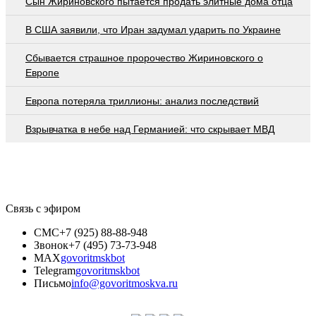
Сын Жириновского пытается продать элитные дома отца
В США заявили, что Иран задумал ударить по Украине
Сбывается страшное пророчество Жириновского о
Европе
Европа потеряла триллионы: анализ последствий
Взрывчатка в небе над Германией: что скрывает МВД
Связь с эфиром
СМС
+7 (925) 88-88-948
Звонок
+7 (495) 73-73-948
MAX
govoritmskbot
Telegram
govoritmskbot
Письмо
info@govoritmoskva.ru