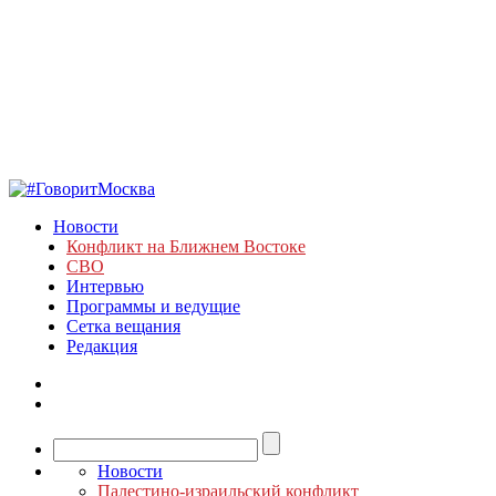
Новости
Конфликт на Ближнем Востоке
СВО
Интервью
Программы и ведущие
Сетка вещания
Редакция
Новости
Палестино-израильский конфликт