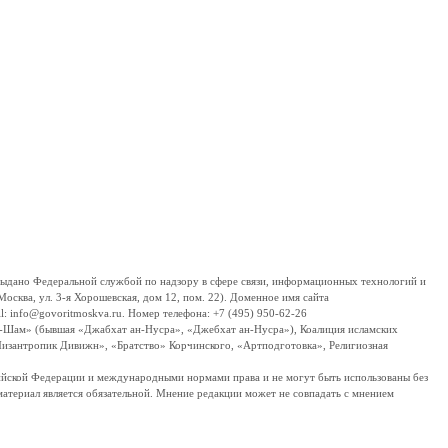
дано Федеральной службой по надзору в сфере связи, информационных технологий и
сква, ул. 3-я Хорошевская, дом 12, пом. 22). Доменное имя сайта
 info@govoritmoskva.ru. Номер телефона: +7 (495) 950-62-26
ш-Шам» (бывшая «Джабхат ан-Нусра», «Джебхат ан-Нусра»), Коалиция исламских
изантропик Дивижн», «Братство» Корчинского, «Артподготовка», Религиозная
ссийской Федерации и международными нормами права и не могут быть использованы без
материал является обязательной. Мнение редакции может не совпадать с мнением