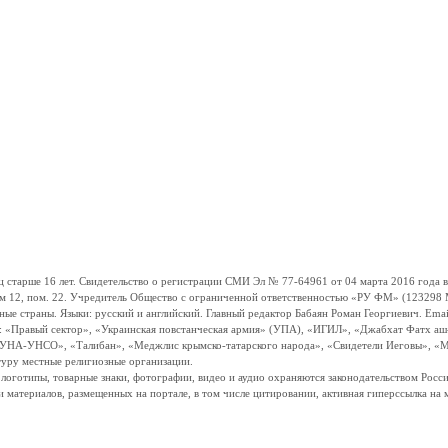
ше 16 лет. Свидетельство о регистрации СМИ Эл № 77-64961 от 04 марта 2016 года вы
ом 12, пом. 22. Учредитель Общество с ограниченной ответственностью «РУ ФМ» (123298 Мо
траны. Языки: русский и английский. Главный редактор Бабаян Роман Георгиевич. Email:
и: «Правый сектор», «Украинская повстанческая армия» (УПА), «ИГИЛ», «Джабхат Фатх а
«УНА-УНСО», «Талибан», «Меджлис крымско-татарского народа», «Свидетели Иеговы», «М
туру местные религиозные организации.
, логотипы, товарные знаки, фотографии, видео и аудио охраняются законодательством Ро
и материалов, размещенных на портале, в том числе цитировании, активная гиперссылка на 