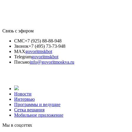
Связь с эфиром
СМС
+7 (925) 88-88-948
Звонок
+7 (495) 73-73-948
MAX
govoritmskbot
Telegram
govoritmskbot
Письмо
info@govoritmoskva.ru
Новости
Интервью
Программы и ведущие
Сетка вещания
Мобильное приложение
Мы в соцсетях