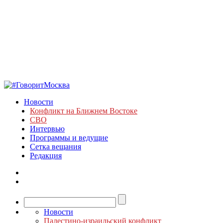
Новости
Конфликт на Ближнем Востоке
СВО
Интервью
Программы и ведущие
Сетка вещания
Редакция
Новости
Палестино-израильский конфликт