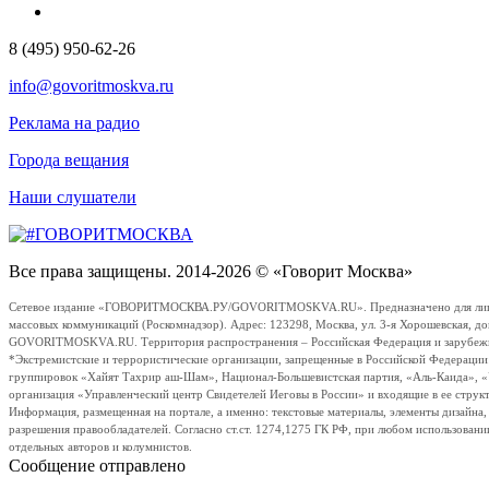
8 (495) 950-62-26
info@govoritmoskva.ru
Реклама на радио
Города вещания
Наши слушатели
Все права защищены. 2014-2026 © «Говорит Москва»
Сетевое издание «ГОВОРИТМОСКВА.РУ/GOVORITMOSKVA.RU». Предназначено для лиц стар
массовых коммуникаций (Роскомнадзор). Адрес: 123298, Москва, ул. 3-я Хорошевская, д
GOVORITMOSKVA.RU. Территория распространения – Российская Федерация и зарубежные с
*Экстремистские и террористические организации, запрещенные в Российской Федераци
группировок «Хайят Тахрир аш-Шам», Национал-Большевистская партия, «Аль-Каида», 
организация «Управленческий центр Свидетелей Иеговы в России» и входящие в ее струк
Информация, размещенная на портале, а именно: текстовые материалы, элементы дизайна
разрешения правообладателей. Согласно ст.ст. 1274,1275 ГК РФ, при любом использовани
отдельных авторов и колумнистов.
Сообщение отправлено