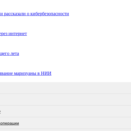
и рассказали о кибербезопасности
ерез интернет
щего лета
щивание марихуаны в НИИ
у
цоперации