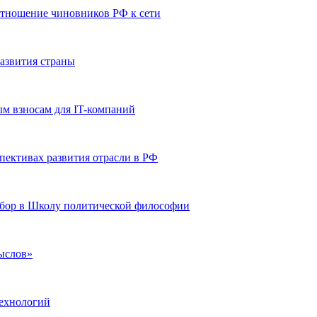
отношение чиновников РФ к сети
развития страны
ым взносам для IT-компаний
пективах развития отрасли в РФ
абор в Школу политической философии
мыслов»
технологий