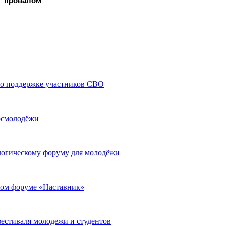
провалом
 по поддержке участников СВО
осмолодёжи
логическому форуму для молодёжи
рвом форуме «Наставник»
фестиваля молодежи и студентов