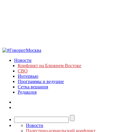
Новости
Конфликт на Ближнем Востоке
СВО
Интервью
Программы и ведущие
Сетка вещания
Редакция
Новости
Палестино-израильский конфликт