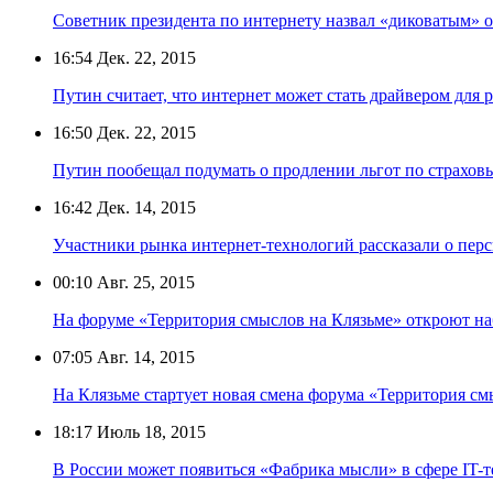
Советник президента по интернету назвал «диковатым» 
16:54
Дек. 22, 2015
Путин считает, что интернет может стать драйвером для 
16:50
Дек. 22, 2015
Путин пообещал подумать о продлении льгот по страхов
16:42
Дек. 14, 2015
Участники рынка интернет-технологий рассказали о перс
00:10
Авг. 25, 2015
На форуме «Территория смыслов на Клязьме» откроют н
07:05
Авг. 14, 2015
На Клязьме стартует новая смена форума «Территория с
18:17
Июль 18, 2015
В России может появиться «Фабрика мысли» в сфере IT-