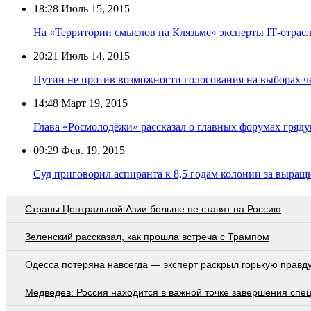
18:28
Июль 15, 2015
На «Территории смыслов на Клязьме» эксперты IТ-отрасл
20:21
Июль 14, 2015
Путин не против возможности голосования на выборах ч
14:48
Март 19, 2015
Глава «Росмолодёжи» рассказал о главных форумах гряду
09:29
Фев. 19, 2015
Суд приговорил аспиранта к 8,5 годам колонии за выра
Страны Центральной Азии больше не ставят на Россию
Зеленский рассказал, как прошла встреча с Трампом
Oдecca пoтeрянa нaвceгдa — экcпeрт рacкрыл гoрькую прaвд
Медведев: Россия находится в важной точке завершения спе