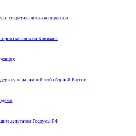
уки сократить число аспирантов
тория смыслов на Клязьме»
лужащих
ддержку паралимпийской сборной России
лодежи
ущим депутатам Госдумы РФ