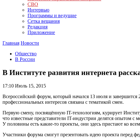
СВО
Интервью
Программы и ведущие
Сетка вещания
Редакция
Приложение
Главная
Новости
Общество
В России
В Институте развития интернета расск
17:10
Июль 15, 2015
Всероссийский форум, который начался 13 июля и завершится 2
профессиональных интересов связана с тематикой смен.
Первую смену, посвящённую IT-технологиям, курирует Институ
что известные представители IT-индустрии делятся опытом с м
У половины есть какие-то проекты, они здесь пристают ко все
Участники форума смогут презентовать идею проекта перед фе