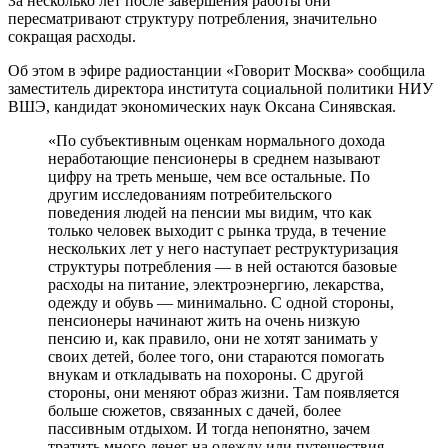
За несколько лет после завершения работы они
пересматривают структуру потребления, значительно
сокращая расходы.
Об этом в эфире радиостанции «Говорит Москва» сообщила
заместитель директора института социальной политики НИУ
ВШЭ, кандидат экономических наук Оксана Синявская.
«По субъективным оценкам нормального дохода
неработающие пенсионеры в среднем называют
цифру на треть меньше, чем все остальные. По
другим исследованиям потребительского
поведения людей на пенсии мы видим, что как
только человек выходит с рынка труда, в течение
нескольких лет у него наступает реструктуризация
структуры потребления — в ней остаются базовые
расходы на питание, электроэнергию, лекарства,
одежду и обувь — минимально. С одной стороны,
пенсионеры начинают жить на очень низкую
пенсию и, как правило, они не хотят занимать у
своих детей, более того, они стараются помогать
внукам и откладывать на похороны. С другой
стороны, они меняют образ жизни. Там появляется
больше сюжетов, связанных с дачей, более
пассивным отдыхом. И тогда непонятно, зачем
тратить много денег на одежду или путешествия,