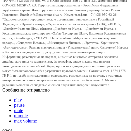
«РУ ФМ» (123298 Москва, ул. 3-я Хорошевская, дом 12, пом. 22). Доменное имя сайта
GOVORITMOSKVA.RU. Территория распространения – Российская Федерация и
зарубежные страны. Языки: русский и английский. Главный редактор Бабаян Роман
Георгиевич. Email: info@govoritmoskva.ru. Номер телефона: +7 (495) 950-62-26
*Экстремистские и террористические организации, запрещенные в Российской
Федерации: «Правый сектор», «Украинская повстанческая армия» (УПА), «ИГИЛ»,
«Джабхат Фатх аш-Шам» (бывшая «Джабхат ан-Нусра», «Джебхат ан-Нусра»),
Коалиция исламских группировок «Хайят Тахрир аш-Шам», Национал-Большевистская
партия, «Аль-Каида», «УНА-УНСО», «Талибан», «Меджлис крымско-татарского
народа», «Свидетели Иеговы», «Мизантропик Дивижн», «Братство» Корчинского,
«Артподготовка», Религиозная организация «Управленческий центр Свидетелей Иеговы
в России» и входящие в ее структуру местные религиозные организации.
Информация, размещенная на портале, а именно: текстовые материалы, элементы
дизайна, логотипы, товарные знаки, фотографии, видео и аудио охраняются
законодательством Российской Федерации и международными нормами права и не
могут быть использованы без разрешения правообладателей. Согласно ст.ст. 1274,1275
ГК РФ, при любом использовании материалов, размещенных на портале, в том числе
цитировании, активная гиперссылка на материал является обязательной. Мнение
редакции может не совпадать с мнением отдельных авторов и колумнистов.
Сообщение отправлено
play
pause
mute
unmute
max volume
02:01