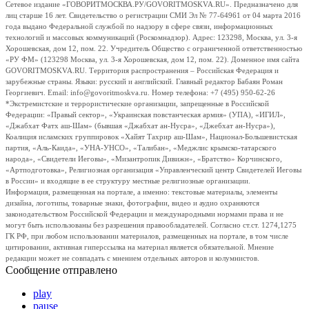
Сетевое издание «ГОВОРИТМОСКВА.РУ/GOVORITMOSKVA.RU». Предназначено для
лиц старше 16 лет. Свидетельство о регистрации СМИ Эл № 77-64961 от 04 марта 2016
года выдано Федеральной службой по надзору в сфере связи, информационных
технологий и массовых коммуникаций (Роскомнадзор). Адрес: 123298, Москва, ул. 3-я
Хорошевская, дом 12, пом. 22. Учредитель Общество с ограниченной ответственностью
«РУ ФМ» (123298 Москва, ул. 3-я Хорошевская, дом 12, пом. 22). Доменное имя сайта
GOVORITMOSKVA.RU. Территория распространения – Российская Федерация и
зарубежные страны. Языки: русский и английский. Главный редактор Бабаян Роман
Георгиевич. Email: info@govoritmoskva.ru. Номер телефона: +7 (495) 950-62-26
*Экстремистские и террористические организации, запрещенные в Российской
Федерации: «Правый сектор», «Украинская повстанческая армия» (УПА), «ИГИЛ»,
«Джабхат Фатх аш-Шам» (бывшая «Джабхат ан-Нусра», «Джебхат ан-Нусра»),
Коалиция исламских группировок «Хайят Тахрир аш-Шам», Национал-Большевистская
партия, «Аль-Каида», «УНА-УНСО», «Талибан», «Меджлис крымско-татарского
народа», «Свидетели Иеговы», «Мизантропик Дивижн», «Братство» Корчинского,
«Артподготовка», Религиозная организация «Управленческий центр Свидетелей Иеговы
в России» и входящие в ее структуру местные религиозные организации.
Информация, размещенная на портале, а именно: текстовые материалы, элементы
дизайна, логотипы, товарные знаки, фотографии, видео и аудио охраняются
законодательством Российской Федерации и международными нормами права и не
могут быть использованы без разрешения правообладателей. Согласно ст.ст. 1274,1275
ГК РФ, при любом использовании материалов, размещенных на портале, в том числе
цитировании, активная гиперссылка на материал является обязательной. Мнение
редакции может не совпадать с мнением отдельных авторов и колумнистов.
Сообщение отправлено
play
pause