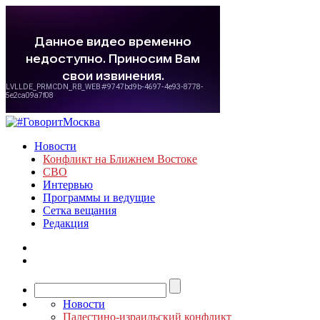
Новости
Конфликт на Ближнем Востоке
СВО
Интервью
Программы и ведущие
Сетка вещания
Редакция
Новости
Палестино-израильский конфликт