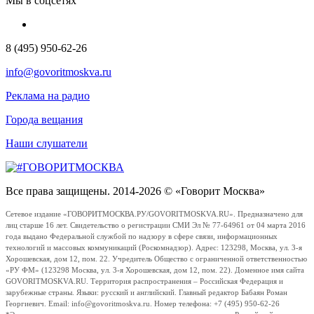
Мы в соцсетях
8 (495) 950-62-26
info@govoritmoskva.ru
Реклама на радио
Города вещания
Наши слушатели
Все права защищены. 2014-2026 © «Говорит Москва»
Сетевое издание «ГОВОРИТМОСКВА.РУ/GOVORITMOSKVA.RU». Предназначено для
лиц старше 16 лет. Свидетельство о регистрации СМИ Эл № 77-64961 от 04 марта 2016
года выдано Федеральной службой по надзору в сфере связи, информационных
технологий и массовых коммуникаций (Роскомнадзор). Адрес: 123298, Москва, ул. 3-я
Хорошевская, дом 12, пом. 22. Учредитель Общество с ограниченной ответственностью
«РУ ФМ» (123298 Москва, ул. 3-я Хорошевская, дом 12, пом. 22). Доменное имя сайта
GOVORITMOSKVA.RU. Территория распространения – Российская Федерация и
зарубежные страны. Языки: русский и английский. Главный редактор Бабаян Роман
Георгиевич. Email: info@govoritmoskva.ru. Номер телефона: +7 (495) 950-62-26