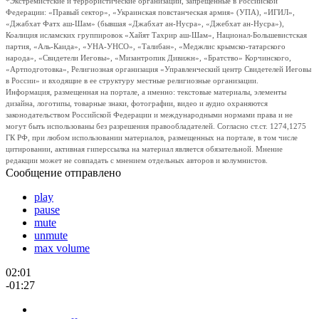
*Экстремистские и террористические организации, запрещенные в Российской
Федерации: «Правый сектор», «Украинская повстанческая армия» (УПА), «ИГИЛ»,
«Джабхат Фатх аш-Шам» (бывшая «Джабхат ан-Нусра», «Джебхат ан-Нусра»),
Коалиция исламских группировок «Хайят Тахрир аш-Шам», Национал-Большевистская
партия, «Аль-Каида», «УНА-УНСО», «Талибан», «Меджлис крымско-татарского
народа», «Свидетели Иеговы», «Мизантропик Дивижн», «Братство» Корчинского,
«Артподготовка», Религиозная организация «Управленческий центр Свидетелей Иеговы
в России» и входящие в ее структуру местные религиозные организации.
Информация, размещенная на портале, а именно: текстовые материалы, элементы
дизайна, логотипы, товарные знаки, фотографии, видео и аудио охраняются
законодательством Российской Федерации и международными нормами права и не
могут быть использованы без разрешения правообладателей. Согласно ст.ст. 1274,1275
ГК РФ, при любом использовании материалов, размещенных на портале, в том числе
цитировании, активная гиперссылка на материал является обязательной. Мнение
редакции может не совпадать с мнением отдельных авторов и колумнистов.
Сообщение отправлено
play
pause
mute
unmute
max volume
02:01
-01:27