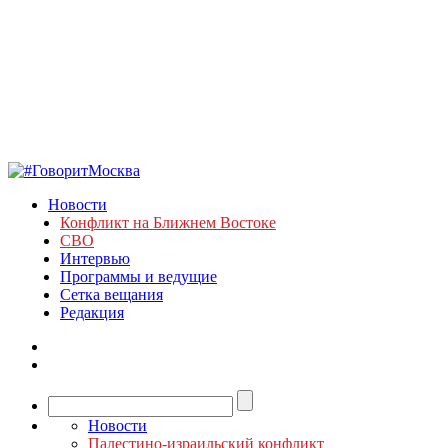
Новости
Конфликт на Ближнем Востоке
СВО
Интервью
Программы и ведущие
Сетка вещания
Редакция
Новости
Палестино-израильский конфликт