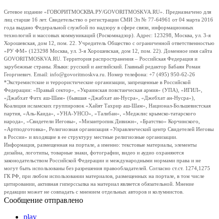
Сетевое издание «ГОВОРИТМОСКВА.РУ/GOVORITMOSKVA.RU». Предназначено для
лиц старше 16 лет. Свидетельство о регистрации СМИ Эл № 77-64961 от 04 марта 2016
года выдано Федеральной службой по надзору в сфере связи, информационных
технологий и массовых коммуникаций (Роскомнадзор). Адрес: 123298, Москва, ул. 3-я
Хорошевская, дом 12, пом. 22. Учредитель Общество с ограниченной ответственностью
«РУ ФМ» (123298 Москва, ул. 3-я Хорошевская, дом 12, пом. 22). Доменное имя сайта
GOVORITMOSKVA.RU. Территория распространения – Российская Федерация и
зарубежные страны. Языки: русский и английский. Главный редактор Бабаян Роман
Георгиевич. Email: info@govoritmoskva.ru. Номер телефона: +7 (495) 950-62-26
*Экстремистские и террористические организации, запрещенные в Российской
Федерации: «Правый сектор», «Украинская повстанческая армия» (УПА), «ИГИЛ»,
«Джабхат Фатх аш-Шам» (бывшая «Джабхат ан-Нусра», «Джебхат ан-Нусра»),
Коалиция исламских группировок «Хайят Тахрир аш-Шам», Национал-Большевистская
партия, «Аль-Каида», «УНА-УНСО», «Талибан», «Меджлис крымско-татарского
народа», «Свидетели Иеговы», «Мизантропик Дивижн», «Братство» Корчинского,
«Артподготовка», Религиозная организация «Управленческий центр Свидетелей Иеговы
в России» и входящие в ее структуру местные религиозные организации.
Информация, размещенная на портале, а именно: текстовые материалы, элементы
дизайна, логотипы, товарные знаки, фотографии, видео и аудио охраняются
законодательством Российской Федерации и международными нормами права и не
могут быть использованы без разрешения правообладателей. Согласно ст.ст. 1274,1275
ГК РФ, при любом использовании материалов, размещенных на портале, в том числе
цитировании, активная гиперссылка на материал является обязательной. Мнение
редакции может не совпадать с мнением отдельных авторов и колумнистов.
Сообщение отправлено
play