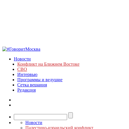
Новости
Конфликт на Ближнем Востоке
СВО
Интервью
Программы и ведущие
Сетка вещания
Редакция
Новости
Палестино-израильский конфликт