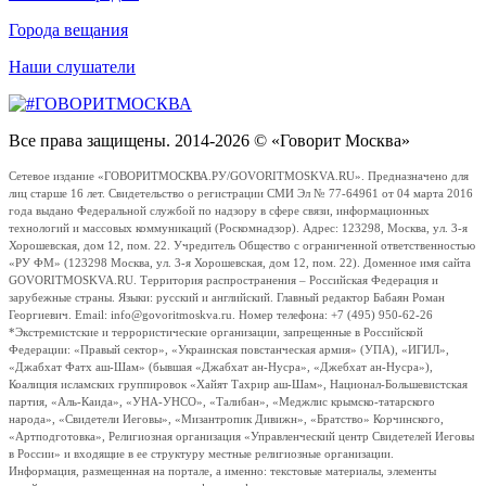
Города вещания
Наши слушатели
Все права защищены. 2014-2026 © «Говорит Москва»
Сетевое издание «ГОВОРИТМОСКВА.РУ/GOVORITMOSKVA.RU». Предназначено для
лиц старше 16 лет. Свидетельство о регистрации СМИ Эл № 77-64961 от 04 марта 2016
года выдано Федеральной службой по надзору в сфере связи, информационных
технологий и массовых коммуникаций (Роскомнадзор). Адрес: 123298, Москва, ул. 3-я
Хорошевская, дом 12, пом. 22. Учредитель Общество с ограниченной ответственностью
«РУ ФМ» (123298 Москва, ул. 3-я Хорошевская, дом 12, пом. 22). Доменное имя сайта
GOVORITMOSKVA.RU. Территория распространения – Российская Федерация и
зарубежные страны. Языки: русский и английский. Главный редактор Бабаян Роман
Георгиевич. Email: info@govoritmoskva.ru. Номер телефона: +7 (495) 950-62-26
*Экстремистские и террористические организации, запрещенные в Российской
Федерации: «Правый сектор», «Украинская повстанческая армия» (УПА), «ИГИЛ»,
«Джабхат Фатх аш-Шам» (бывшая «Джабхат ан-Нусра», «Джебхат ан-Нусра»),
Коалиция исламских группировок «Хайят Тахрир аш-Шам», Национал-Большевистская
партия, «Аль-Каида», «УНА-УНСО», «Талибан», «Меджлис крымско-татарского
народа», «Свидетели Иеговы», «Мизантропик Дивижн», «Братство» Корчинского,
«Артподготовка», Религиозная организация «Управленческий центр Свидетелей Иеговы
в России» и входящие в ее структуру местные религиозные организации.
Информация, размещенная на портале, а именно: текстовые материалы, элементы