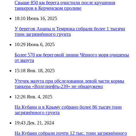
Свыше 850 км берега очистили после крушения
танкеров в Керченском проливе
18:10
Июнь 16, 2025
У берегов Анапы и Темрюка собрали более 1 тысячи
тонн загрязнённого грунта
10:29
Июнь 6, 2025
Более 570 км береговой линии Чёрного моря очищены
от мазута
15:18
Янв. 18, 2025
Утечек мазута при обследовании левой части кормы
танкера «Волгонефть-239» не обнаружено
12:26
Янв. 4, 2025
На Кубани и в Крыму собрано более 86 тысяч тонн
загрязнённого грунта
19:43
Дек. 21, 2024
На Кубани собрали почти 12 тыс. тонн загрязнённого