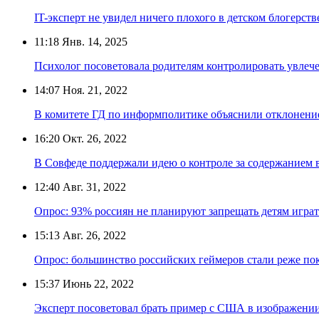
IT-эксперт не увидел ничего плохого в детском блогерств
11:18
Янв. 14, 2025
Психолог посоветовала родителям контролировать увле
14:07
Ноя. 21, 2022
В комитете ГД по информполитике объяснили отклонение
16:20
Окт. 26, 2022
В Совфеде поддержали идею о контроле за содержанием 
12:40
Авг. 31, 2022
Опрос: 93% россиян не планируют запрещать детям играт
15:13
Авг. 26, 2022
Опрос: большинство российских геймеров стали реже п
15:37
Июнь 22, 2022
Эксперт посоветовал брать пример с США в изображени