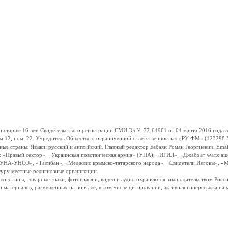
ше 16 лет. Свидетельство о регистрации СМИ Эл № 77-64961 от 04 марта 2016 года вы
ом 12, пом. 22. Учредитель Общество с ограниченной ответственностью «РУ ФМ» (123298 Мо
траны. Языки: русский и английский. Главный редактор Бабаян Роман Георгиевич. Email:
и: «Правый сектор», «Украинская повстанческая армия» (УПА), «ИГИЛ», «Джабхат Фатх а
«УНА-УНСО», «Талибан», «Меджлис крымско-татарского народа», «Свидетели Иеговы», «М
туру местные религиозные организации.
, логотипы, товарные знаки, фотографии, видео и аудио охраняются законодательством Ро
и материалов, размещенных на портале, в том числе цитировании, активная гиперссылка на 