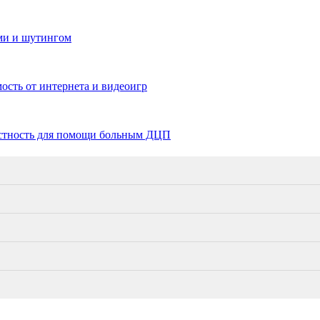
ми и шутингом
сть от интернета и видеоигр
вестность для помощи больным ДЦП