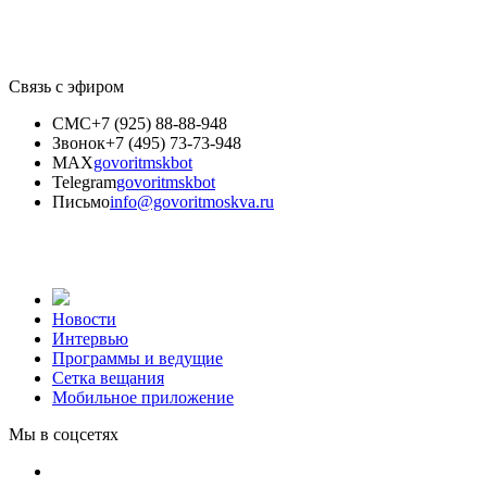
Связь с эфиром
СМС
+7 (925) 88-88-948
Звонок
+7 (495) 73-73-948
MAX
govoritmskbot
Telegram
govoritmskbot
Письмо
info@govoritmoskva.ru
Новости
Интервью
Программы и ведущие
Сетка вещания
Мобильное приложение
Мы в соцсетях