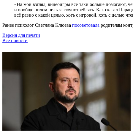
«На мой взгляд, видеоигры всё-таки больше помогают, че
и вообще ничем нельзя злоупотреблять. Как сказал Парац
всё равно с какой целью, хоть с игровой, хоть с целью ч
Ранее психолог Светлана Клюева
посоветовала
родителям конт
Версия для печати
Все новости