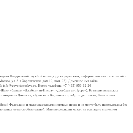
дано Федеральной службой по надзору в сфере связи, информационных технологий и
сква, ул. 3-я Хорошевская, дом 12, пом. 22). Доменное имя сайта
 info@govoritmoskva.ru. Номер телефона: +7 (495) 950-62-26
ш-Шам» (бывшая «Джабхат ан-Нусра», «Джебхат ан-Нусра»), Коалиция исламских
изантропик Дивижн», «Братство» Корчинского, «Артподготовка», Религиозная
ссийской Федерации и международными нормами права и не могут быть использованы без
материал является обязательной. Мнение редакции может не совпадать с мнением