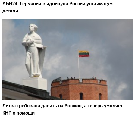
АБН24: Германия выдвинула России ультиматум —
детали
Литва требовала давить на Россию, а теперь умоляет
КНР о помощи