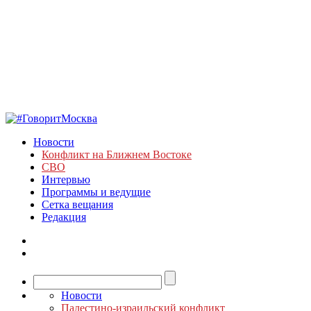
Новости
Конфликт на Ближнем Востоке
СВО
Интервью
Программы и ведущие
Сетка вещания
Редакция
Новости
Палестино-израильский конфликт