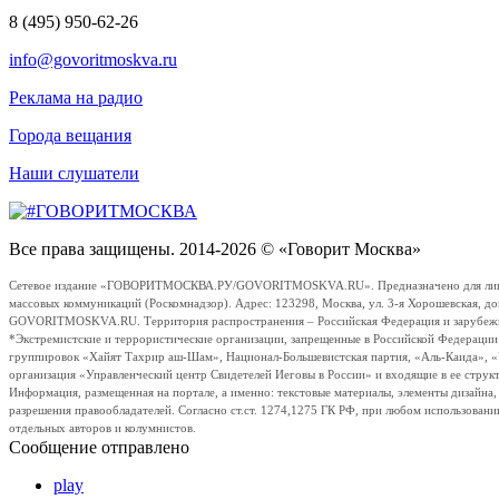
8 (495) 950-62-26
info@govoritmoskva.ru
Реклама на радио
Города вещания
Наши слушатели
Все права защищены. 2014-2026 © «Говорит Москва»
Сетевое издание «ГОВОРИТМОСКВА.РУ/GOVORITMOSKVA.RU». Предназначено для лиц стар
массовых коммуникаций (Роскомнадзор). Адрес: 123298, Москва, ул. 3-я Хорошевская, д
GOVORITMOSKVA.RU. Территория распространения – Российская Федерация и зарубежные с
*Экстремистские и террористические организации, запрещенные в Российской Федераци
группировок «Хайят Тахрир аш-Шам», Национал-Большевистская партия, «Аль-Каида», 
организация «Управленческий центр Свидетелей Иеговы в России» и входящие в ее струк
Информация, размещенная на портале, а именно: текстовые материалы, элементы дизайна
разрешения правообладателей. Согласно ст.ст. 1274,1275 ГК РФ, при любом использовани
отдельных авторов и колумнистов.
Сообщение отправлено
play