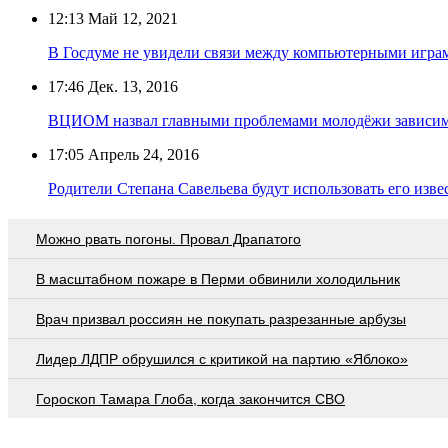
12:13
Май 12, 2021
В Госдуме не увидели связи между компьютерными игра
17:46
Дек. 13, 2016
ВЦИОМ назвал главными проблемами молодёжи зависимо
17:05
Апрель 24, 2016
Родители Степана Савельева будут использовать его из
Можно рвать погоны. Провал Драпатого
В масштабном пожаре в Перми обвинили холодильник
Врач призвал россиян не покупать разрезанные арбузы
Лидер ЛДПР обрушился с критикой на партию «Яблоко»
Гороскоп Тамара Глоба, когда закончится СВО