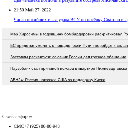
Два человека погибли в результате обстрела Лисичанска
21:50
Май 27, 2022
Число погибших из-за удара ВСУ по посёлку Сватово выр
Мэр Хиросимы в годовщину бомбардировки раскритиковал Р
EC придется умолять о пощаде, если Путин перейдет к «план
Заставим раскаяться: союзник России дал грозное обещание
Пауэрбанк стал причиной пожара в квартире Нижневартовска
АБН24: Россия наказала США за поддержку Киева
Связь с эфиром
СМС
+7 (925) 88-88-948