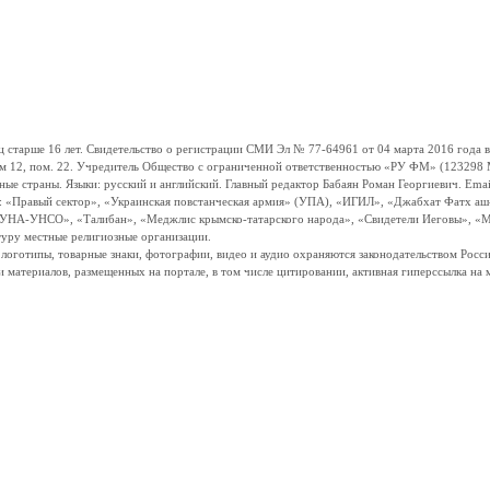
ше 16 лет. Свидетельство о регистрации СМИ Эл № 77-64961 от 04 марта 2016 года вы
ом 12, пом. 22. Учредитель Общество с ограниченной ответственностью «РУ ФМ» (123298 Мо
траны. Языки: русский и английский. Главный редактор Бабаян Роман Георгиевич. Email:
и: «Правый сектор», «Украинская повстанческая армия» (УПА), «ИГИЛ», «Джабхат Фатх а
«УНА-УНСО», «Талибан», «Меджлис крымско-татарского народа», «Свидетели Иеговы», «М
туру местные религиозные организации.
, логотипы, товарные знаки, фотографии, видео и аудио охраняются законодательством Ро
и материалов, размещенных на портале, в том числе цитировании, активная гиперссылка на 