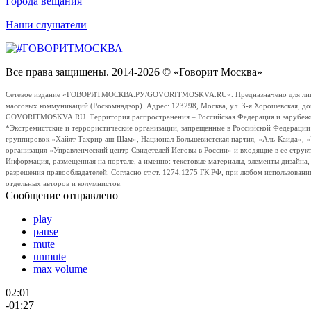
Города вещания
Наши слушатели
Все права защищены. 2014-2026 © «Говорит Москва»
Сетевое издание «ГОВОРИТМОСКВА.РУ/GOVORITMOSKVA.RU». Предназначено для лиц стар
массовых коммуникаций (Роскомнадзор). Адрес: 123298, Москва, ул. 3-я Хорошевская, д
GOVORITMOSKVA.RU. Территория распространения – Российская Федерация и зарубежные с
*Экстремистские и террористические организации, запрещенные в Российской Федераци
группировок «Хайят Тахрир аш-Шам», Национал-Большевистская партия, «Аль-Каида», 
организация «Управленческий центр Свидетелей Иеговы в России» и входящие в ее струк
Информация, размещенная на портале, а именно: текстовые материалы, элементы дизайна
разрешения правообладателей. Согласно ст.ст. 1274,1275 ГК РФ, при любом использовани
отдельных авторов и колумнистов.
Сообщение отправлено
play
pause
mute
unmute
max volume
02:01
-01:27