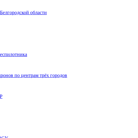
 Белгородской области
беспилотника
ронов по центрам трёх городов
НР