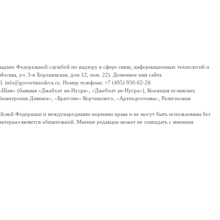
дано Федеральной службой по надзору в сфере связи, информационных технологий и
сква, ул. 3-я Хорошевская, дом 12, пом. 22). Доменное имя сайта
 info@govoritmoskva.ru. Номер телефона: +7 (495) 950-62-26
ш-Шам» (бывшая «Джабхат ан-Нусра», «Джебхат ан-Нусра»), Коалиция исламских
изантропик Дивижн», «Братство» Корчинского, «Артподготовка», Религиозная
ссийской Федерации и международными нормами права и не могут быть использованы без
материал является обязательной. Мнение редакции может не совпадать с мнением