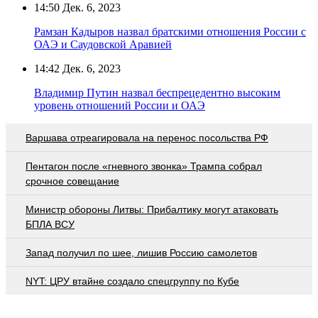
14:50
Дек. 6, 2023
Рамзан Кадыров назвал братскими отношения России с
ОАЭ и Саудовской Аравией
14:42
Дек. 6, 2023
Владимир Путин назвал беспрецедентно высоким
уровень отношений России и ОАЭ
Варшава отреагировала на перенос посольства РФ
Пентагон после «гневного звонка» Трампа собрал
срочное совещание
Министр обороны Литвы: Прибалтику могут атаковать
БПЛА ВСУ
Запад получил по шее, лишив Россию самолетов
NYT: ЦРУ втайне создало спецгруппу по Кубе