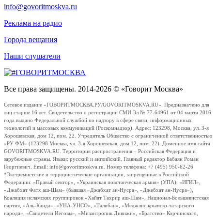
info@govoritmoskva.ru
Реклама на радио
Города вещания
Наши слушатели
Все права защищены. 2014-2026 © «Говорит Москва»
Сетевое издание «ГОВОРИТМОСКВА.РУ/GOVORITMOSKVA.RU». Предназначено для
лиц старше 16 лет. Свидетельство о регистрации СМИ Эл № 77-64961 от 04 марта 2016
года выдано Федеральной службой по надзору в сфере связи, информационных
технологий и массовых коммуникаций (Роскомнадзор). Адрес: 123298, Москва, ул. 3-я
Хорошевская, дом 12, пом. 22. Учредитель Общество с ограниченной ответственностью
«РУ ФМ» (123298 Москва, ул. 3-я Хорошевская, дом 12, пом. 22). Доменное имя сайта
GOVORITMOSKVA.RU. Территория распространения – Российская Федерация и
зарубежные страны. Языки: русский и английский. Главный редактор Бабаян Роман
Георгиевич. Email: info@govoritmoskva.ru. Номер телефона: +7 (495) 950-62-26
*Экстремистские и террористические организации, запрещенные в Российской
Федерации: «Правый сектор», «Украинская повстанческая армия» (УПА), «ИГИЛ»,
«Джабхат Фатх аш-Шам» (бывшая «Джабхат ан-Нусра», «Джебхат ан-Нусра»),
Коалиция исламских группировок «Хайят Тахрир аш-Шам», Национал-Большевистская
партия, «Аль-Каида», «УНА-УНСО», «Талибан», «Меджлис крымско-татарского
народа», «Свидетели Иеговы», «Мизантропик Дивижн», «Братство» Корчинского,