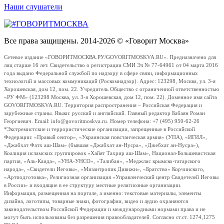
Наши слушатели
Все права защищены. 2014-2026 © «Говорит Москва»
Сетевое издание «ГОВОРИТМОСКВА.РУ/GOVORITMOSKVA.RU». Предназначено для
лиц старше 16 лет. Свидетельство о регистрации СМИ Эл № 77-64961 от 04 марта 2016
года выдано Федеральной службой по надзору в сфере связи, информационных
технологий и массовых коммуникаций (Роскомнадзор). Адрес: 123298, Москва, ул. 3-я
Хорошевская, дом 12, пом. 22. Учредитель Общество с ограниченной ответственностью
«РУ ФМ» (123298 Москва, ул. 3-я Хорошевская, дом 12, пом. 22). Доменное имя сайта
GOVORITMOSKVA.RU. Территория распространения – Российская Федерация и
зарубежные страны. Языки: русский и английский. Главный редактор Бабаян Роман
Георгиевич. Email: info@govoritmoskva.ru. Номер телефона: +7 (495) 950-62-26
*Экстремистские и террористические организации, запрещенные в Российской
Федерации: «Правый сектор», «Украинская повстанческая армия» (УПА), «ИГИЛ»,
«Джабхат Фатх аш-Шам» (бывшая «Джабхат ан-Нусра», «Джебхат ан-Нусра»),
Коалиция исламских группировок «Хайят Тахрир аш-Шам», Национал-Большевистская
партия, «Аль-Каида», «УНА-УНСО», «Талибан», «Меджлис крымско-татарского
народа», «Свидетели Иеговы», «Мизантропик Дивижн», «Братство» Корчинского,
«Артподготовка», Религиозная организация «Управленческий центр Свидетелей Иеговы
в России» и входящие в ее структуру местные религиозные организации.
Информация, размещенная на портале, а именно: текстовые материалы, элементы
дизайна, логотипы, товарные знаки, фотографии, видео и аудио охраняются
законодательством Российской Федерации и международными нормами права и не
могут быть использованы без разрешения правообладателей. Согласно ст.ст. 1274,1275