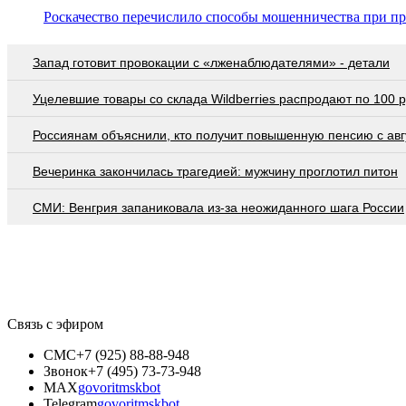
Роскачество перечислило способы мошенничества при п
Запад готовит провокации с «лженаблюдателями» - детали
Уцелевшие товары со склада Wildberries распродают по 100 
Россиянам объяснили, кто получит повышенную пенсию с авг
Вечеринка закончилась трагедией: мужчину проглотил питон
СМИ: Венгрия запаниковала из-за неожиданного шага России
Связь с эфиром
СМС
+7 (925) 88-88-948
Звонок
+7 (495) 73-73-948
MAX
govoritmskbot
Telegram
govoritmskbot