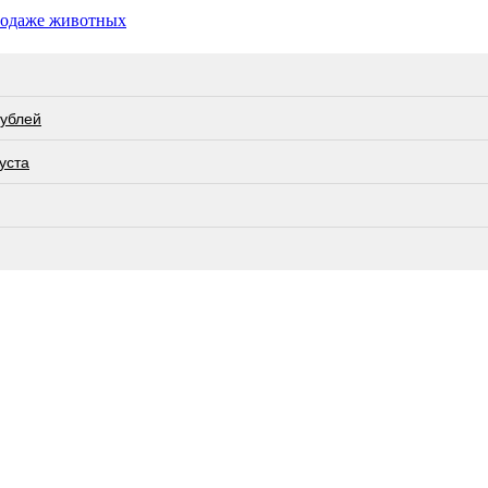
родаже животных
рублей
уста