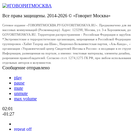
Все права защищены. 2014-2026 © «Говорит Москва»
Сетевое издание «ГОВОРИТМОСКВА.РУ/GOVORITMOSKVA.RU». Предназначено для лиц стар
массовых коммуникаций (Роскомнадзор). Адрес: 123298, Москва, ул. 3-я Хорошевская, д
GOVORITMOSKVA.RU. Территория распространения – Российская Федерация и зарубежные с
*Экстремистские и террористические организации, запрещенные в Российской Федераци
группировок «Хайят Тахрир аш-Шам», Национал-Большевистская партия, «Аль-Каида», 
организация «Управленческий центр Свидетелей Иеговы в России» и входящие в ее струк
Информация, размещенная на портале, а именно: текстовые материалы, элементы дизайна
разрешения правообладателей. Согласно ст.ст. 1274,1275 ГК РФ, при любом использовани
отдельных авторов и колумнистов.
Сообщение отправлено
play
pause
mute
unmute
max volume
02:01
-01:27
repeat off