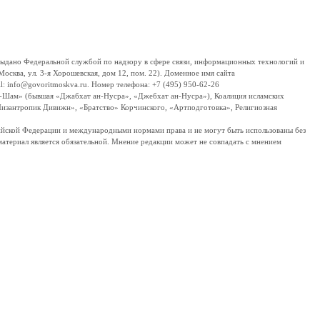
дано Федеральной службой по надзору в сфере связи, информационных технологий и
сква, ул. 3-я Хорошевская, дом 12, пом. 22). Доменное имя сайта
 info@govoritmoskva.ru. Номер телефона: +7 (495) 950-62-26
ш-Шам» (бывшая «Джабхат ан-Нусра», «Джебхат ан-Нусра»), Коалиция исламских
изантропик Дивижн», «Братство» Корчинского, «Артподготовка», Религиозная
ссийской Федерации и международными нормами права и не могут быть использованы без
материал является обязательной. Мнение редакции может не совпадать с мнением