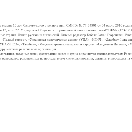
ше 16 лет. Свидетельство о регистрации СМИ Эл № 77-64961 от 04 марта 2016 года вы
ом 12, пом. 22. Учредитель Общество с ограниченной ответственностью «РУ ФМ» (123298 Мо
траны. Языки: русский и английский. Главный редактор Бабаян Роман Георгиевич. Email:
и: «Правый сектор», «Украинская повстанческая армия» (УПА), «ИГИЛ», «Джабхат Фатх а
«УНА-УНСО», «Талибан», «Меджлис крымско-татарского народа», «Свидетели Иеговы», «М
туру местные религиозные организации.
, логотипы, товарные знаки, фотографии, видео и аудио охраняются законодательством Ро
и материалов, размещенных на портале, в том числе цитировании, активная гиперссылка на 