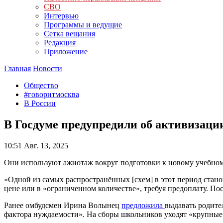
СВО
Интервью
Программы и ведущие
Сетка вещания
Редакция
Приложение
Главная
Новости
Общество
#говоритмосква
В России
В Госдуме предупредили об активизаци
10:51
Авг. 13, 2025
Они используют ажиотаж вокруг подготовки к новому учебном
«Одной из самых распространённых [схем] в этот период ста
цене или в «ограниченном количестве», требуя предоплату. Пос
Ранее омбудсмен Ирина Волынец
предложила
выдавать родител
фактора нуждаемости». На сборы школьников уходят «крупные 