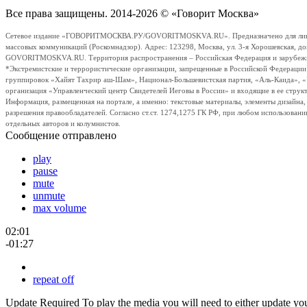
Все права защищены. 2014-2026 © «Говорит Москва»
Сетевое издание «ГОВОРИТМОСКВА.РУ/GOVORITMOSKVA.RU». Предназначено для лиц стар
массовых коммуникаций (Роскомнадзор). Адрес: 123298, Москва, ул. 3-я Хорошевская, д
GOVORITMOSKVA.RU. Территория распространения – Российская Федерация и зарубежные с
*Экстремистские и террористические организации, запрещенные в Российской Федераци
группировок «Хайят Тахрир аш-Шам», Национал-Большевистская партия, «Аль-Каида», 
организация «Управленческий центр Свидетелей Иеговы в России» и входящие в ее струк
Информация, размещенная на портале, а именно: текстовые материалы, элементы дизайна
разрешения правообладателей. Согласно ст.ст. 1274,1275 ГК РФ, при любом использовани
отдельных авторов и колумнистов.
Сообщение отправлено
play
pause
mute
unmute
max volume
02:01
-01:27
repeat off
Update Required
To play the media you will need to either update yo