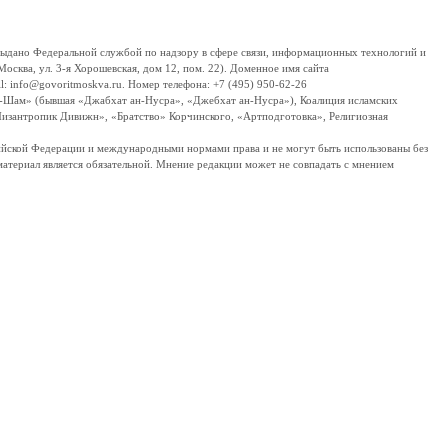
дано Федеральной службой по надзору в сфере связи, информационных технологий и
сква, ул. 3-я Хорошевская, дом 12, пом. 22). Доменное имя сайта
 info@govoritmoskva.ru. Номер телефона: +7 (495) 950-62-26
ш-Шам» (бывшая «Джабхат ан-Нусра», «Джебхат ан-Нусра»), Коалиция исламских
изантропик Дивижн», «Братство» Корчинского, «Артподготовка», Религиозная
ссийской Федерации и международными нормами права и не могут быть использованы без
материал является обязательной. Мнение редакции может не совпадать с мнением