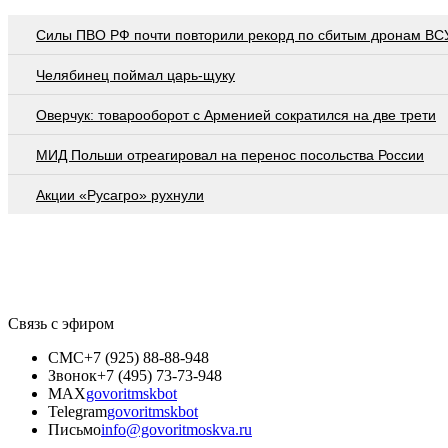
Cилы ПВО РФ почти повторили рекорд по сбитым дронам ВСУ
Челябинец поймал царь-щуку
Оверчук: товарооборот с Арменией сократился на две трети
МИД Польши отреагировал на перенос посольства России
Акции «Русагро» рухнули
Связь с эфиром
СМС
+7 (925) 88-88-948
Звонок
+7 (495) 73-73-948
MAX
govoritmskbot
Telegram
govoritmskbot
Письмо
info@govoritmoskva.ru