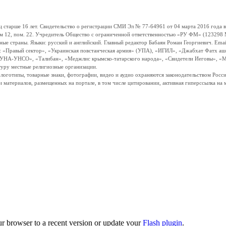
ше 16 лет. Свидетельство о регистрации СМИ Эл № 77-64961 от 04 марта 2016 года вы
ом 12, пом. 22. Учредитель Общество с ограниченной ответственностью «РУ ФМ» (123298 Мо
траны. Языки: русский и английский. Главный редактор Бабаян Роман Георгиевич. Email:
и: «Правый сектор», «Украинская повстанческая армия» (УПА), «ИГИЛ», «Джабхат Фатх а
«УНА-УНСО», «Талибан», «Меджлис крымско-татарского народа», «Свидетели Иеговы», «М
туру местные религиозные организации.
, логотипы, товарные знаки, фотографии, видео и аудио охраняются законодательством Ро
и материалов, размещенных на портале, в том числе цитировании, активная гиперссылка на 
ur browser to a recent version or update your
Flash plugin
.