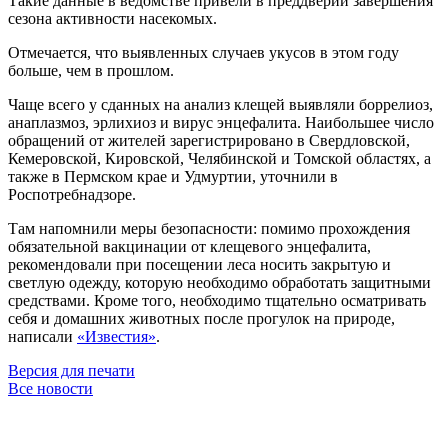
Такие данные в ведомстве привели в преддверии завершения
сезона активности насекомых.
Отмечается, что выявленных случаев укусов в этом году
больше, чем в прошлом.
Чаще всего у сданных на анализ клещей выявляли боррелиоз,
анаплазмоз, эрлихиоз и вирус энцефалита. Наибольшее число
обращений от жителей зарегистрировано в Свердловской,
Кемеровской, Кировской, Челябинской и Томской областях, а
также в Пермском крае и Удмуртии, уточнили в
Роспотребнадзоре.
Там напомнили меры безопасности: помимо прохождения
обязательной вакцинации от клещевого энцефалита,
рекомендовали при посещении леса носить закрытую и
светлую одежду, которую необходимо обработать защитными
средствами. Кроме того, необходимо тщательно осматривать
себя и домашних животных после прогулок на природе,
написали
«Известия»
.
Версия для печати
Все новости