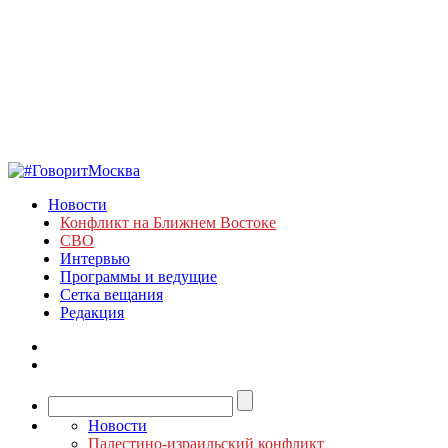
Новости
Конфликт на Ближнем Востоке
СВО
Интервью
Программы и ведущие
Сетка вещания
Редакция
Новости
Палестино-израильский конфликт