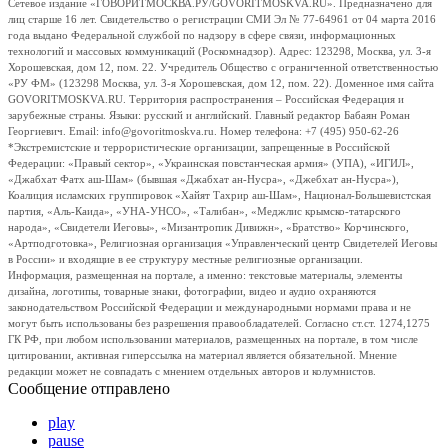
Сетевое издание «ГОВОРИТМОСКВА.РУ/GOVORITMOSKVA.RU». Предназначено для
лиц старше 16 лет. Свидетельство о регистрации СМИ Эл № 77-64961 от 04 марта 2016
года выдано Федеральной службой по надзору в сфере связи, информационных
технологий и массовых коммуникаций (Роскомнадзор). Адрес: 123298, Москва, ул. 3-я
Хорошевская, дом 12, пом. 22. Учредитель Общество с ограниченной ответственностью
«РУ ФМ» (123298 Москва, ул. 3-я Хорошевская, дом 12, пом. 22). Доменное имя сайта
GOVORITMOSKVA.RU. Территория распространения – Российская Федерация и
зарубежные страны. Языки: русский и английский. Главный редактор Бабаян Роман
Георгиевич. Email: info@govoritmoskva.ru. Номер телефона: +7 (495) 950-62-26
*Экстремистские и террористические организации, запрещенные в Российской
Федерации: «Правый сектор», «Украинская повстанческая армия» (УПА), «ИГИЛ»,
«Джабхат Фатх аш-Шам» (бывшая «Джабхат ан-Нусра», «Джебхат ан-Нусра»),
Коалиция исламских группировок «Хайят Тахрир аш-Шам», Национал-Большевистская
партия, «Аль-Каида», «УНА-УНСО», «Талибан», «Меджлис крымско-татарского
народа», «Свидетели Иеговы», «Мизантропик Дивижн», «Братство» Корчинского,
«Артподготовка», Религиозная организация «Управленческий центр Свидетелей Иеговы
в России» и входящие в ее структуру местные религиозные организации.
Информация, размещенная на портале, а именно: текстовые материалы, элементы
дизайна, логотипы, товарные знаки, фотографии, видео и аудио охраняются
законодательством Российской Федерации и международными нормами права и не
могут быть использованы без разрешения правообладателей. Согласно ст.ст. 1274,1275
ГК РФ, при любом использовании материалов, размещенных на портале, в том числе
цитировании, активная гиперссылка на материал является обязательной. Мнение
редакции может не совпадать с мнением отдельных авторов и колумнистов.
Сообщение отправлено
play
pause