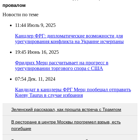
провалом
Новости по теме
11:44
Июль 9, 2025
Канцлер ФРГ: дипломатические возможности для
урегулирования конфликта на Украине исчерпаны
19:45
Июнь 16, 2025
Фридрих Мерц рассчитывает на прогресс в
урегулировании торгового спора с США
07:54
Дек. 11, 2024
Кандидат в канцлеры ФРГ Мерц пообещал отправить
Киеву Taurus в случае избрания
Зеленский рассказал, как прошла встреча с Трампом
В ресторане в центре Москвы прогремел взрыв, есть
погибшие