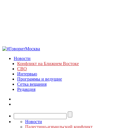
Новости
Конфликт на Ближнем Востоке
СВО
Интервью
Программы и ведущие
Сетка вещания
Редакция
Новости
Палестино-израильский конфликт