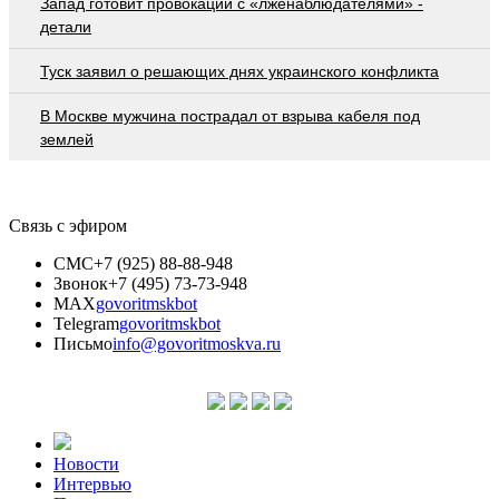
Запад готовит провокации с «лженаблюдателями» -
детали
Туск заявил о решающих днях украинского конфликта
В Москве мужчина пострадал от взрыва кабеля под
землей
Связь с эфиром
СМС
+7 (925) 88-88-948
Звонок
+7 (495) 73-73-948
MAX
govoritmskbot
Telegram
govoritmskbot
Письмо
info@govoritmoskva.ru
Новости
Интервью