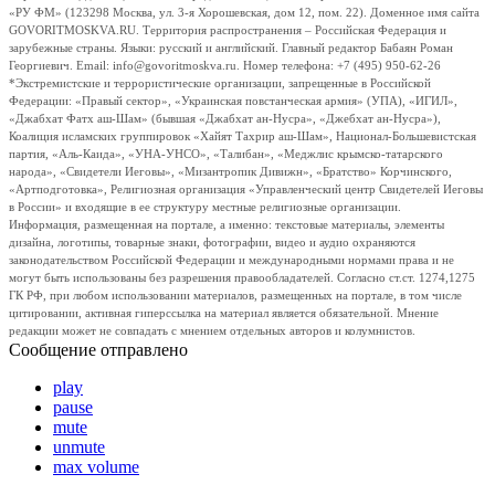
«РУ ФМ» (123298 Москва, ул. 3-я Хорошевская, дом 12, пом. 22). Доменное имя сайта
GOVORITMOSKVA.RU. Территория распространения – Российская Федерация и
зарубежные страны. Языки: русский и английский. Главный редактор Бабаян Роман
Георгиевич. Email: info@govoritmoskva.ru. Номер телефона: +7 (495) 950-62-26
*Экстремистские и террористические организации, запрещенные в Российской
Федерации: «Правый сектор», «Украинская повстанческая армия» (УПА), «ИГИЛ»,
«Джабхат Фатх аш-Шам» (бывшая «Джабхат ан-Нусра», «Джебхат ан-Нусра»),
Коалиция исламских группировок «Хайят Тахрир аш-Шам», Национал-Большевистская
партия, «Аль-Каида», «УНА-УНСО», «Талибан», «Меджлис крымско-татарского
народа», «Свидетели Иеговы», «Мизантропик Дивижн», «Братство» Корчинского,
«Артподготовка», Религиозная организация «Управленческий центр Свидетелей Иеговы
в России» и входящие в ее структуру местные религиозные организации.
Информация, размещенная на портале, а именно: текстовые материалы, элементы
дизайна, логотипы, товарные знаки, фотографии, видео и аудио охраняются
законодательством Российской Федерации и международными нормами права и не
могут быть использованы без разрешения правообладателей. Согласно ст.ст. 1274,1275
ГК РФ, при любом использовании материалов, размещенных на портале, в том числе
цитировании, активная гиперссылка на материал является обязательной. Мнение
редакции может не совпадать с мнением отдельных авторов и колумнистов.
Сообщение отправлено
play
pause
mute
unmute
max volume