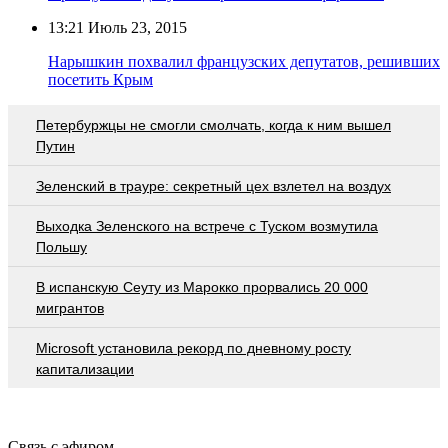
13:21
Июль 23, 2015
Нарышкин похвалил французских депутатов, решивших
посетить Крым
Петербуржцы не смогли смолчать, когда к ним вышел
Путин
Зеленский в трауре: секретный цех взлетел на воздух
Выходка Зеленского на встрече с Туском возмутила
Польшу
В испанскую Сеуту из Марокко прорвались 20 000
мигрантов
Microsoft установила рекорд по дневному росту
капитализации
Связь с эфиром