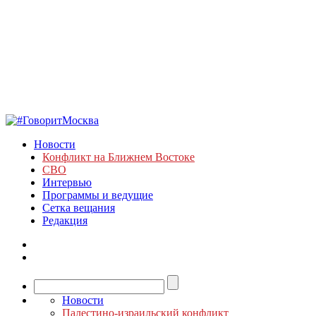
Новости
Конфликт на Ближнем Востоке
СВО
Интервью
Программы и ведущие
Сетка вещания
Редакция
Новости
Палестино-израильский конфликт