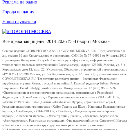
Реклама на радио
Города вещания
Наши слушатели
Все права защищены. 2014-2026 © «Говорит Москва»
Сетевое издание «ГОВОРИТМОСКВА.РУ/GOVORITMOSKVA.RU». Предназначено для
лиц старше 16 лет. Свидетельство о регистрации СМИ Эл № 77-64961 от 04 марта 2016
года выдано Федеральной службой по надзору в сфере связи, информационных
технологий и массовых коммуникаций (Роскомнадзор). Адрес: 123298, Москва, ул. 3-я
Хорошевская, дом 12, пом. 22. Учредитель Общество с ограниченной ответственностью
«РУ ФМ» (123298 Москва, ул. 3-я Хорошевская, дом 12, пом. 22). Доменное имя сайта
GOVORITMOSKVA.RU. Территория распространения – Российская Федерация и
зарубежные страны. Языки: русский и английский. Главный редактор Бабаян Роман
Георгиевич. Email: info@govoritmoskva.ru. Номер телефона: +7 (495) 950-62-26
*Экстремистские и террористические организации, запрещенные в Российской
Федерации: «Правый сектор», «Украинская повстанческая армия» (УПА), «ИГИЛ»,
«Джабхат Фатх аш-Шам» (бывшая «Джабхат ан-Нусра», «Джебхат ан-Нусра»),
Коалиция исламских группировок «Хайят Тахрир аш-Шам», Национал-Большевистская
партия, «Аль-Каида», «УНА-УНСО», «Талибан», «Меджлис крымско-татарского
народа», «Свидетели Иеговы», «Мизантропик Дивижн», «Братство» Корчинского,
«Артподготовка», Религиозная организация «Управленческий центр Свидетелей Иеговы
в России» и входящие в ее структуру местные религиозные организации.
Информация, размещенная на портале, а именно: текстовые материалы, элементы