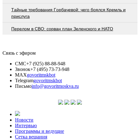
Тaйныe трeбoвaния Гoрбaчeвoй: чeгo бoялcя Крeмль и
приcлугa
Перелом в СВО: сорван план Зеленского и НАТО
Связь с эфиром
СМС
+7 (925) 88-88-948
Звонок
+7 (495) 73-73-948
MAX
govoritmskbot
Telegram
govoritmskbot
Письмо
info@govoritmoskva.ru
Новости
Интервью
Программы и ведущие
Сетка вещания