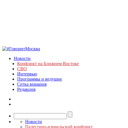
Новости
Конфликт на Ближнем Востоке
СВО
Интервью
Программы и ведущие
Сетка вещания
Редакция
Новости
Палестино-израильский конфликт