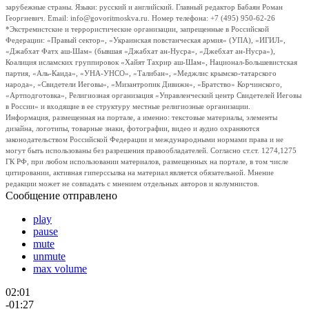
зарубежные страны. Языки: русский и английский. Главный редактор Бабаян Роман
Георгиевич. Email: info@govoritmoskva.ru. Номер телефона: +7 (495) 950-62-26
*Экстремистские и террористические организации, запрещенные в Российской
Федерации: «Правый сектор», «Украинская повстанческая армия» (УПА), «ИГИЛ»,
«Джабхат Фатх аш-Шам» (бывшая «Джабхат ан-Нусра», «Джебхат ан-Нусра»),
Коалиция исламских группировок «Хайят Тахрир аш-Шам», Национал-Большевистская
партия, «Аль-Каида», «УНА-УНСО», «Талибан», «Меджлис крымско-татарского
народа», «Свидетели Иеговы», «Мизантропик Дивижн», «Братство» Корчинского,
«Артподготовка», Религиозная организация «Управленческий центр Свидетелей Иеговы
в России» и входящие в ее структуру местные религиозные организации.
Информация, размещенная на портале, а именно: текстовые материалы, элементы
дизайна, логотипы, товарные знаки, фотографии, видео и аудио охраняются
законодательством Российской Федерации и международными нормами права и не
могут быть использованы без разрешения правообладателей. Согласно ст.ст. 1274,1275
ГК РФ, при любом использовании материалов, размещенных на портале, в том числе
цитировании, активная гиперссылка на материал является обязательной. Мнение
редакции может не совпадать с мнением отдельных авторов и колумнистов.
Сообщение отправлено
play
pause
mute
unmute
max volume
02:01
-01:27