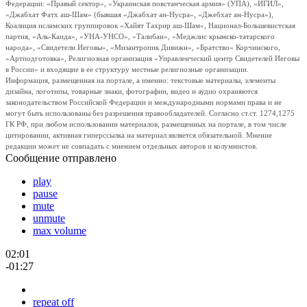
Федерации: «Правый сектор», «Украинская повстанческая армия» (УПА), «ИГИЛ»,
«Джабхат Фатх аш-Шам» (бывшая «Джабхат ан-Нусра», «Джебхат ан-Нусра»),
Коалиция исламских группировок «Хайят Тахрир аш-Шам», Национал-Большевистская
партия, «Аль-Каида», «УНА-УНСО», «Талибан», «Меджлис крымско-татарского
народа», «Свидетели Иеговы», «Мизантропик Дивижн», «Братство» Корчинского,
«Артподготовка», Религиозная организация «Управленческий центр Свидетелей Иеговы
в России» и входящие в ее структуру местные религиозные организации.
Информация, размещенная на портале, а именно: текстовые материалы, элементы
дизайна, логотипы, товарные знаки, фотографии, видео и аудио охраняются
законодательством Российской Федерации и международными нормами права и не
могут быть использованы без разрешения правообладателей. Согласно ст.ст. 1274,1275
ГК РФ, при любом использовании материалов, размещенных на портале, в том числе
цитировании, активная гиперссылка на материал является обязательной. Мнение
редакции может не совпадать с мнением отдельных авторов и колумнистов.
Сообщение отправлено
play
pause
mute
unmute
max volume
02:01
-01:27
repeat off