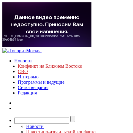
Новости
Конфликт на Ближнем Востоке
СВО
Интервью
Программы и ведущие
Сетка вещания
Редакция
Новости
Палестино-израильский конфликт